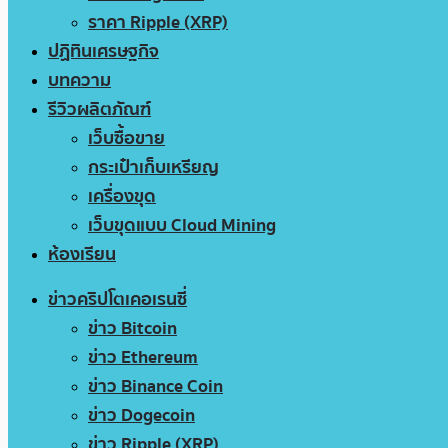
ราคา Ripple (XRP)
ปฏิทินเศรษฐกิจ
บทความ
รีวิวผลิตภัณฑ์
เว็บซื้อขาย
กระเป๋าเก็บเหรียญ
เครื่องขุด
เว็บขุดแบบ Cloud Mining
ห้องเรียน
ข่าวคริปโตเคอเรนซี่
ข่าว Bitcoin
ข่าว Ethereum
ข่าว Binance Coin
ข่าว Dogecoin
ข่าว Ripple (XRP)