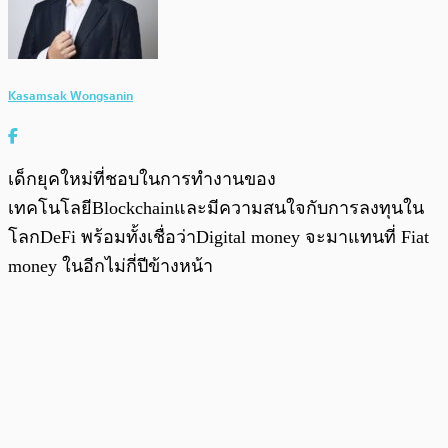
Kasamsak Wongsanin
เด็กยุคใหม่ที่ชอบในการทำงานของ
เทคโนโลยีBlockchainและมีความสนใจกับการลงทุนใน
โลกDeFi พร้อมทั้งเชื่อว่าDigital money จะมาแทนที่ Fiat
money ในอีกไม่กี่ปีข้างหน้า