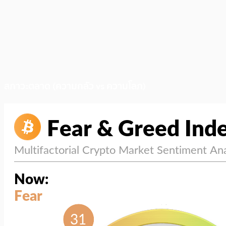
สภาวะตลาด (ความกลัว vs ความโลภ)