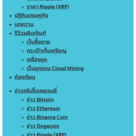
ราคา Ripple (XRP)
ปฏิทินเศรษฐกิจ
บทความ
รีวิวผลิตภัณฑ์
เว็บซื้อขาย
กระเป๋าเก็บเหรียญ
เครื่องขุด
เว็บขุดแบบ Cloud Mining
ห้องเรียน
ข่าวคริปโตเคอเรนซี่
ข่าว Bitcoin
ข่าว Ethereum
ข่าว Binance Coin
ข่าว Dogecoin
ข่าว Ripple (XRP)