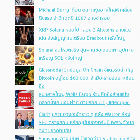
Michael Burry เตือน ตลาดหุ้นอาจใกล้พีคเสี่ยง
ดิ่งแรง ย้ำวิกฤตปี 1987 อาจซ้ำรอย
XRP-Solana หลบไป : ส่อง 3 Altcoins ฉายแวว
เด่น ส่งสัญญาณเตรียม Breakout ครั้งใหญ่
Solana จ่อโหวตจริง ลุ้นผ่านข้อเสนอเผาอุปทาน
เหรียญ SOL ครั้งใหญ่
Glassnode เปิดข้อมูล On-Chain ชี้แนวรับสำคัญ
Bitcoin อยู่โซน $63,000 เจ้ามือ-รายย่อยแห่ช้อน
ซื้อ
ธนาคารใหญ่ Wells Fargo ร่วมศึกชิงส่วนแบ่ง
ตลาดโทเคนเงินฝาก ตามรอย Citi, JPMorgan
Clarity Act อาจชะงักยาว ๆ หลัง Warren ร้อง
SEC ตรวจสอบเหรียญมีมของทรัมป์ เพราะทำนัก
ลงทุนขาดทุนยับ
Samsung อาจเป็นผู้นำแจกจ่าย Stablecoin หลัง