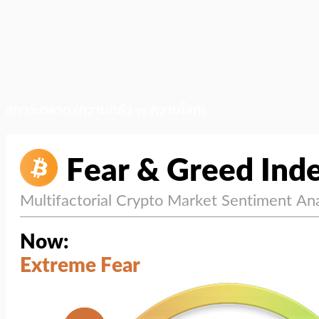
สภาวะตลาด (ความกลัว vs ความโลภ)