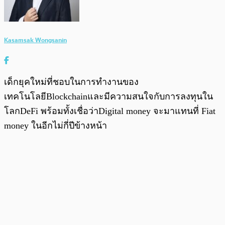
Kasamsak Wongsanin
เด็กยุคใหม่ที่ชอบในการทำงานของ
เทคโนโลยีBlockchainและมีความสนใจกับการลงทุนใน
โลกDeFi พร้อมทั้งเชื่อว่าDigital money จะมาแทนที่ Fiat
money ในอีกไม่กี่ปีข้างหน้า