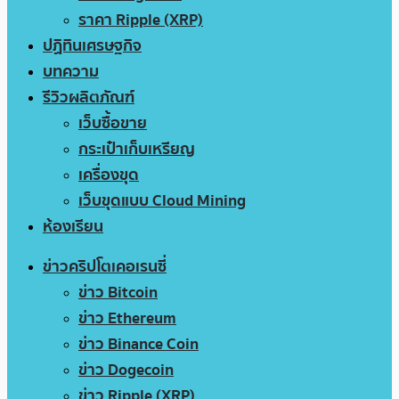
ราคา Ripple (XRP)
ปฏิทินเศรษฐกิจ
บทความ
รีวิวผลิตภัณฑ์
เว็บซื้อขาย
กระเป๋าเก็บเหรียญ
เครื่องขุด
เว็บขุดแบบ Cloud Mining
ห้องเรียน
ข่าวคริปโตเคอเรนซี่
ข่าว Bitcoin
ข่าว Ethereum
ข่าว Binance Coin
ข่าว Dogecoin
ข่าว Ripple (XRP)