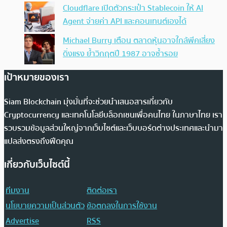
Cloudflare เปิดตัวกระเป๋า Stablecoin ให้ AI
Agent จ่ายค่า API และคอนเทนต์เองได้
Michael Burry เตือน ตลาดหุ้นอาจใกล้พีคเสี่ยง
ดิ่งแรง ย้ำวิกฤตปี 1987 อาจซ้ำรอย
เป้าหมายของเรา
Siam Blockchain มุ่งมั่นที่จะช่วยนำเสนอสารเกี่ยวกับ
Cryptocurrency และเทคโนโลยีบล็อกเชนเพื่อคนไทย ในภาษาไทย เรา
รวบรวมข้อมูลส่วนใหญ่จากเว็บไซต์และเว็บบอร์ดต่างประเทศและนำมา
แปลส่งตรงถึงฟีดคุณ
เกี่ยวกับเว็บไซต์นี้
ทีมงาน
ติดต่อเรา
นโยบายความเป็นส่วนตัว
ข้อตกลงในการใช้งาน
Advertise
RSS