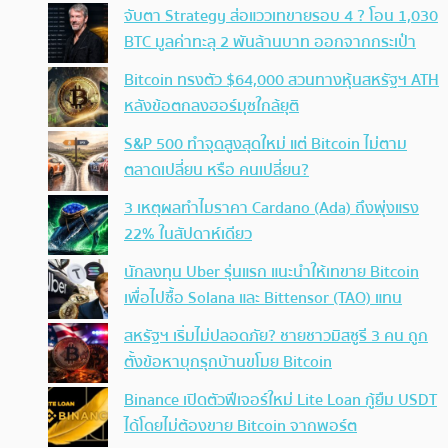
จับตา Strategy ส่อแววเทขายรอบ 4 ? โอน 1,030
BTC มูลค่าทะลุ 2 พันล้านบาท ออกจากกระเป๋า
Bitcoin ทรงตัว $64,000 สวนทางหุ้นสหรัฐฯ ATH
หลังข้อตกลงฮอร์มุซใกล้ยุติ
S&P 500 ทำจุดสูงสุดใหม่ แต่ Bitcoin ไม่ตาม
ตลาดเปลี่ยน หรือ คนเปลี่ยน?
3 เหตุผลทำไมราคา Cardano (Ada) ถึงพุ่งแรง
22% ในสัปดาห์เดียว
นักลงทุน Uber รุ่นแรก แนะนำให้เทขาย Bitcoin
เพื่อไปซื้อ Solana และ Bittensor (TAO) แทน
สหรัฐฯ เริ่มไม่ปลอดภัย? ชายชาวมิสซูรี 3 คน ถูก
ตั้งข้อหาบุกรุกบ้านขโมย Bitcoin
Binance เปิดตัวฟีเจอร์ใหม่ Lite Loan กู้ยืม USDT
ได้โดยไม่ต้องขาย Bitcoin จากพอร์ต