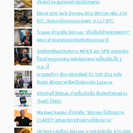
เดินหน้าสะสมทองคำต่อเนื่องแทน
Block ของ Jack Dorsey ช้อน Bitcoin เพิ่ม 234
BTC ดันยอดถือครองรวมแตะ 9,117 BTC
Trump ย้ำจุดยืน Bitcoin “เป็นสิ่งดีสำหรับสหรัฐฯ”
เพราะช่วยลดแรงกดดันต่อเงินดอลลาร์
รัสเซียเตรียมเปิดตลาด MOEX และ SPB เทรดคริป
โตอย่างถูกกฎหมายหลังกฎหมายใหม่เริ่มใช้ 1
ก.ย. นี้
ศาลสหรัฐฯ สั่งอายัดทรัพย์ $1,500 ล้าน หลัง
Bybit ฟ้องเกาหลีเหนือและกลุ่ม Lazarus
เปิดบัญชี Bitkub ง่ายขึ้นอีกขั้น ยืนยันตัวตนผ่าน
ThaID ได้แล้ว
Michael Saylor ย้ำจุดยืน “Bitcoin ไม่ต้องการ
CLARITY แต่อเมริกาต่างหากที่ต้องการ”
นักวิเคราะห์เตือน Bitcoin อาจร่วงลึกถึง $35,000