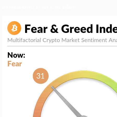
สภาวะตลาด (ความกลัว vs ความโลภ)