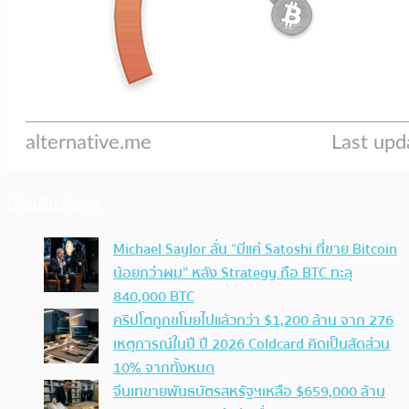
ประเด็นล่าสุด
Michael Saylor ลั่น “มีแค่ Satoshi ที่ขาย Bitcoin
น้อยกว่าผม” หลัง Strategy ถือ BTC ทะลุ
840,000 BTC
คริปโตถูกขโมยไปแล้วกว่า $1,200 ล้าน จาก 276
เหตุการณ์ในปี ปี 2026 Coldcard คิดเป็นสัดส่วน
10% จากทั้งหมด
จีนเทขายพันธบัตรสหรัฐฯเหลือ $659,000 ล้าน