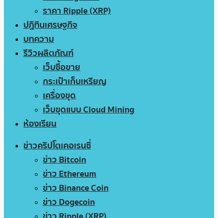
ราคา Ripple (XRP)
ปฏิทินเศรษฐกิจ
บทความ
รีวิวผลิตภัณฑ์
เว็บซื้อขาย
กระเป๋าเก็บเหรียญ
เครื่องขุด
เว็บขุดแบบ Cloud Mining
ห้องเรียน
ข่าวคริปโตเคอเรนซี่
ข่าว Bitcoin
ข่าว Ethereum
ข่าว Binance Coin
ข่าว Dogecoin
ข่าว Ripple (XRP)