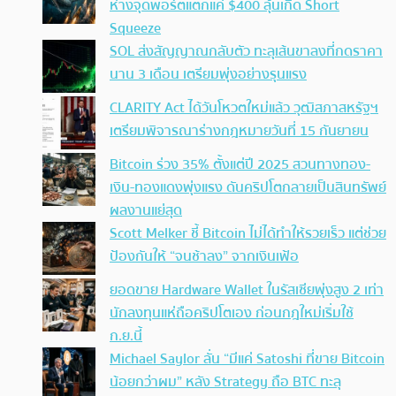
ห่างจุดพอร์ตแตกแค่ $400 ลุ้นเกิด Short
Squeeze
SOL ส่งสัญญาณกลับตัว ทะลุเส้นขาลงที่กดราคา
นาน 3 เดือน เตรียมพุ่งอย่างรุนแรง
CLARITY Act ได้วันโหวตใหม่แล้ว วุฒิสภาสหรัฐฯ
เตรียมพิจารณาร่างกฎหมายวันที่ 15 กันยายน
Bitcoin ร่วง 35% ตั้งแต่ปี 2025 สวนทางทอง-
เงิน-ทองแดงพุ่งแรง ดันคริปโตกลายเป็นสินทรัพย์
ผลงานแย่สุด
Scott Melker ชี้ Bitcoin ไม่ได้ทำให้รวยเร็ว แต่ช่วย
ป้องกันให้ “จนช้าลง” จากเงินเฟ้อ
ยอดขาย Hardware Wallet ในรัสเซียพุ่งสูง 2 เท่า
นักลงทุนแห่ถือคริปโตเอง ก่อนกฎใหม่เริ่มใช้
ก.ย.นี้
Michael Saylor ลั่น “มีแค่ Satoshi ที่ขาย Bitcoin
น้อยกว่าผม” หลัง Strategy ถือ BTC ทะลุ