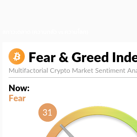
สภาวะตลาด (ความกลัว vs ความโลภ)