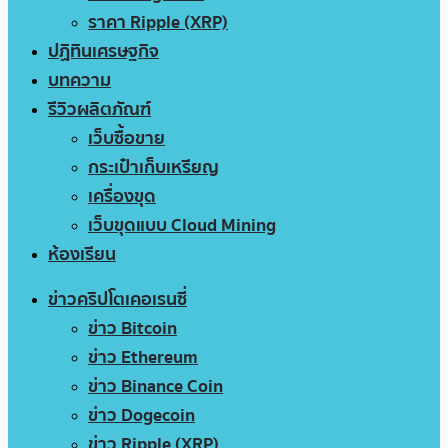
ราคา Ripple (XRP)
ปฏิทินเศรษฐกิจ
บทความ
รีวิวผลิตภัณฑ์
เว็บซื้อขาย
กระเป๋าเก็บเหรียญ
เครื่องขุด
เว็บขุดแบบ Cloud Mining
ห้องเรียน
ข่าวคริปโตเคอเรนซี่
ข่าว Bitcoin
ข่าว Ethereum
ข่าว Binance Coin
ข่าว Dogecoin
ข่าว Ripple (XRP)