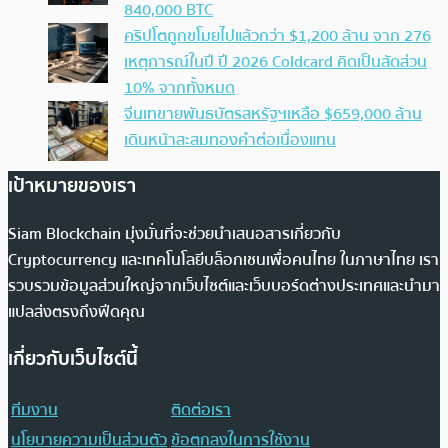
840,000 BTC
คริปโตถูกขโมยไปแล้วกว่า $1,200 ล้าน จาก 276
เหตุการณ์ในปี ปี 2026 Coldcard คิดเป็นสัดส่วน
10% จากทั้งหมด
จีนเทขายพันธบัตรสหรัฐฯเหลือ $659,000 ล้าน
เดินหน้าสะสมทองคำต่อเนื่องแทน
เป้าหมายของเรา
Siam Blockchain มุ่งมั่นที่จะช่วยนำเสนอสารเกี่ยวกับ
Cryptocurrency และเทคโนโลยีบล็อกเชนเพื่อคนไทย ในภาษาไทย เรา
รวบรวมข้อมูลส่วนใหญ่จากเว็บไซต์และเว็บบอร์ดต่างประเทศและนำมา
แปลส่งตรงถึงฟีดคุณ
เกี่ยวกับเว็บไซต์นี้
ทีมงาน
ติดต่อเรา
นโยบายความเป็นส่วนตัว
ข้อตกลงในการใช้งาน