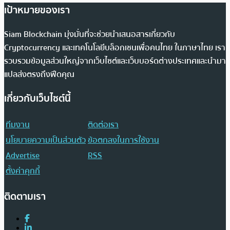
เป้าหมายของเรา
Siam Blockchain มุ่งมั่นที่จะช่วยนำเสนอสารเกี่ยวกับ
Cryptocurrency และเทคโนโลยีบล็อกเชนเพื่อคนไทย ในภาษาไทย เรา
รวบรวมข้อมูลส่วนใหญ่จากเว็บไซต์และเว็บบอร์ดต่างประเทศและนำมา
แปลส่งตรงถึงฟีดคุณ
เกี่ยวกับเว็บไซต์นี้
ทีมงาน
ติดต่อเรา
นโยบายความเป็นส่วนตัว
ข้อตกลงในการใช้งาน
Advertise
RSS
ตั้งค่าคุกกี้
ติดตามเรา