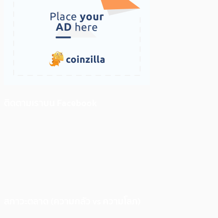
ติดตามเราบน Facebook
สภาวะตลาด (ความกลัว vs ความโลภ)