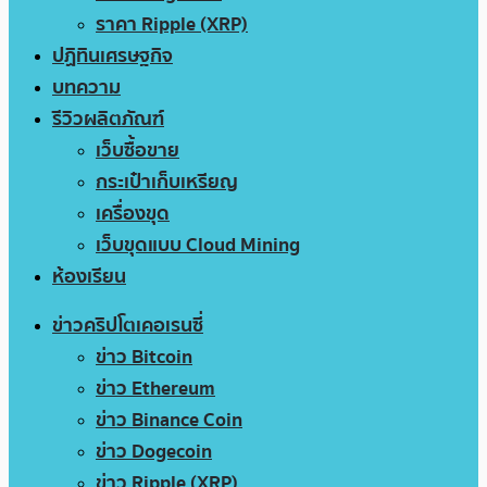
ราคา Ripple (XRP)
ปฏิทินเศรษฐกิจ
บทความ
รีวิวผลิตภัณฑ์
เว็บซื้อขาย
กระเป๋าเก็บเหรียญ
เครื่องขุด
เว็บขุดแบบ Cloud Mining
ห้องเรียน
ข่าวคริปโตเคอเรนซี่
ข่าว Bitcoin
ข่าว Ethereum
ข่าว Binance Coin
ข่าว Dogecoin
ข่าว Ripple (XRP)