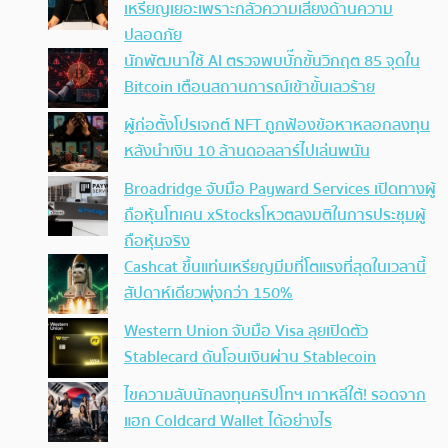
เหรียญเยอะเพราะกลัวความเสี่ยงด้านความ
ปลอดภัย
นักพัฒนาใช้ AI ตรวจพบบั๊กขั้นวิกฤต 85 จุดใน
Bitcoin เตือนสถานการณ์เข้าขั้นเลวร้าย
ผู้ก่อตั้งโปรเจกต์ NFT ถูกฟ้องข้อหาหลอกลงทุน
หลังนำเงิน 10 ล้านดอลลาร์ไปเล่นพนัน
Broadridge จับมือ Payward Services เปิดทางผู้
ถือหุ้นโทเคน xStocksโหวตลงมติในการประชุมผู้
ถือหุ้นจริง
Cashcat ขึ้นแท่นเหรียญมีมที่โตแรงที่สุดในเวลานี้
สัปดาห์เดียวพุ่งกว่า 150%
Western Union จับมือ Visa ลุยเปิดตัว
Stablecard ดันโอนเงินผ่าน Stablecoin
ไขความลับนักลงทุนคริปโทฯ เกาหลีใต้! รอดจาก
แฮก Coldcard Wallet ได้อย่างไร