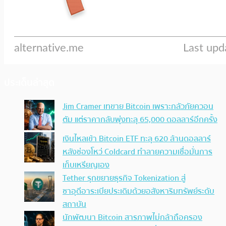
ประเด็นล่าสุด
Jim Cramer เทขาย Bitcoin เพราะกลัวภัยควอน
ตัม แต่ราคากลับพุ่งทะลุ 65,000 ดอลลาร์อีกครั้ง
เงินไหลเข้า Bitcoin ETF ทะลุ 620 ล้านดอลลาร์
หลังช่องโหว่ Coldcard ทำลายความเชื่อมั่นการ
เก็บเหรียญเอง
Tether รุกขยายธุรกิจ Tokenization สู่
ซาอุดีอาระเบียประเดิมด้วยอสังหาริมทรัพย์ระดับ
สถาบัน
นักพัฒนา Bitcoin สารภาพไม่กล้าถือครอง