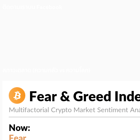
ติดตามเราบน Facebook
สภาวะตลาด (ความกลัว vs ความโลภ)