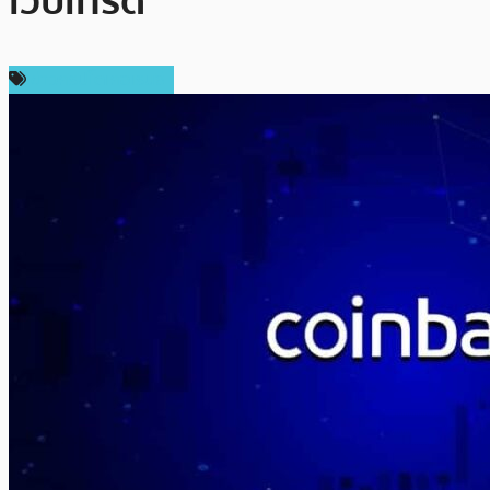
เว็บเทรด
ข่าวคริปโตเคอเรนซี่