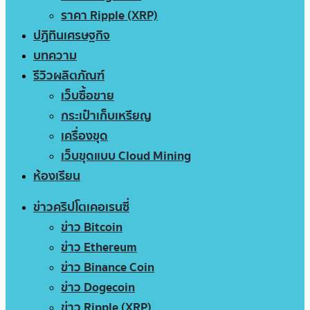
ราคา Ripple (XRP)
ปฏิทินเศรษฐกิจ
บทความ
รีวิวผลิตภัณฑ์
เว็บซื้อขาย
กระเป๋าเก็บเหรียญ
เครื่องขุด
เว็บขุดแบบ Cloud Mining
ห้องเรียน
ข่าวคริปโตเคอเรนซี่
ข่าว Bitcoin
ข่าว Ethereum
ข่าว Binance Coin
ข่าว Dogecoin
ข่าว Ripple (XRP)