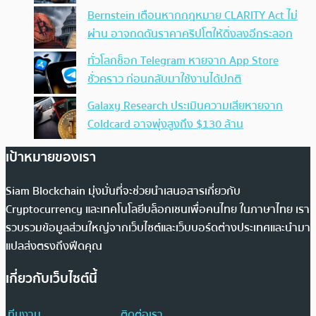
Bernstein เตือนหากกฎหมาย CLARITY Act ไม่
ผ่าน อาจกดดันราคาคริปโตให้ดิ่งลงอีกระลอก
ทั่วโลกช็อก Telegram หายจาก App Store
ชั่วคราว ก่อนกลับมาใช้งานได้ปกติ
Galaxy Research ประเมินความเสียหายจาก
Coldcard อาจพุ่งสูงถึง $130 ล้าน
เป้าหมายของเรา
Siam Blockchain มุ่งมั่นที่จะช่วยนำเสนอสารเกี่ยวกับ
Cryptocurrency และเทคโนโลยีบล็อกเชนเพื่อคนไทย ในภาษาไทย เรา
รวบรวมข้อมูลส่วนใหญ่จากเว็บไซต์และเว็บบอร์ดต่างประเทศและนำมา
แปลส่งตรงถึงฟีดคุณ
เกี่ยวกับเว็บไซต์นี้
ทีมงาน
ติดต่อเรา