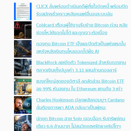
CLICX ลั่นพร้อมดำเนินคดีผู้ตั้งใจบิดหนี้ พร้อมปิด
รับสมัครชั่วคราวหลังคนแห่ยื่นจนระบบล้น
Coldcard เตือนผู้ใช้งานรีบย้าย Bitcoin ด่วน หลัง
ช่องโหว่ยังอุดไม่ได้ และถูกเจาะต่อเนื่อง
กองทุน Bitcoin ETF เจ๊งและปิดตัวเป็นแห่งแรกใน
สหรัฐหลังเงินทุนไหลออกไปฝั่ง AI
BlackRock ลุยเปิดตัว Tokenized สำหรับกองทุน
ตลาดเงินยุโรปมูลค่า 3.11 แสนล้านดอลลาร์
แบงก์ใหญ่สุดของอิตาลี ลดสัดส่วน Bitcoin ETF
ลง 99% หันลงทุน ใน Ethereum แทนถึง 3 เท่า
Charles Hoskinson ปลุกพลังคอมมูฯ Cardano
ลั่นต้องการพา ADA กลับมาเป็นผู้ชนะ
นักขุด Bitcoin สาย Solo เจอบล็อก รับทรัพย์คน
เดียว 6.6 ล้านบาท ไม่สนวิกฤตศรัทธาคริปโทฯ