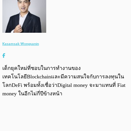
Kasamsak Wongsanin
เด็กยุคใหม่ที่ชอบในการทำงานของ
เทคโนโลยีBlockchainและมีความสนใจกับการลงทุนใน
โลกDeFi พร้อมทั้งเชื่อว่าDigital money จะมาแทนที่ Fiat
money ในอีกไม่กี่ปีข้างหน้า