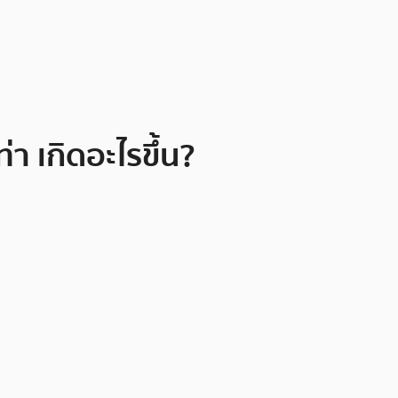
า เกิดอะไรขึ้น?