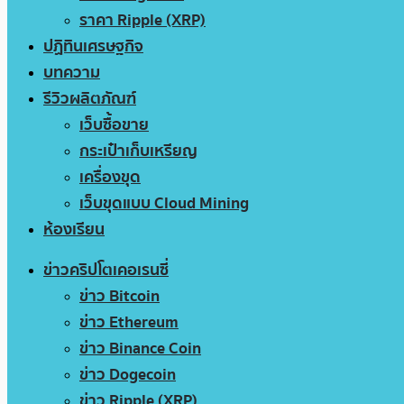
ราคา Ripple (XRP)
ปฏิทินเศรษฐกิจ
บทความ
รีวิวผลิตภัณฑ์
เว็บซื้อขาย
กระเป๋าเก็บเหรียญ
เครื่องขุด
เว็บขุดแบบ Cloud Mining
ห้องเรียน
ข่าวคริปโตเคอเรนซี่
ข่าว Bitcoin
ข่าว Ethereum
ข่าว Binance Coin
ข่าว Dogecoin
ข่าว Ripple (XRP)