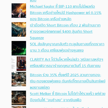
แบบ
Michael Saylor ชี้ BIP-110 แทบไม่มีผลต่อ
Bitcoin เครือข่ายใหม่มี Hashpower แค่ 0.15%
ของ Bitcoin เครือข่ายหลัก
เจ้ามือเปิด Short Bitcoin เกือบ 2 พันล้านบาท
ห่างจุดพอร์ตแตกแค่ $400 ลุ้นเกิด Short
Squeeze
SOL ส่งสัญญาณกลับตัว ทะลุเส้นขาลงที่กดราคา
นาน 3 เดือน เตรียมพุ่งอย่างรุนแรง
CLARITY Act ได้วันโหวตใหม่แล้ว วุฒิสภาสหรัฐฯ
เตรียมพิจารณาร่างกฎหมายวันที่ 15 กันยายน
Bitcoin ร่วง 35% ตั้งแต่ปี 2025 สวนทางทอง-
เงิน-ทองแดงพุ่งแรง ดันคริปโตกลายเป็นสินทรัพย์
ผลงานแย่สุด
Scott Melker ชี้ Bitcoin ไม่ได้ทำให้รวยเร็ว แต่ช่วย
ป้องกันให้ “จนช้าลง” จากเงินเฟ้อ