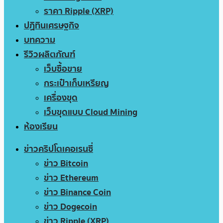
ราคา Ripple (XRP)
ปฏิทินเศรษฐกิจ
บทความ
รีวิวผลิตภัณฑ์
เว็บซื้อขาย
กระเป๋าเก็บเหรียญ
เครื่องขุด
เว็บขุดแบบ Cloud Mining
ห้องเรียน
ข่าวคริปโตเคอเรนซี่
ข่าว Bitcoin
ข่าว Ethereum
ข่าว Binance Coin
ข่าว Dogecoin
ข่าว Ripple (XRP)