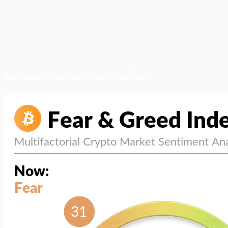
สภาวะตลาด (ความกลัว vs ความโลภ)