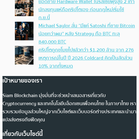
ยอดขาย Hardware Wallet ในรัสเซียพุ่งสูง 2 เท่า
นักลงทุนแห่ถือคริปโตเอง ก่อนกฎใหม่เริ่มใช้
ก.ย.นี้
Michael Saylor ลั่น “มีแค่ Satoshi ที่ขาย Bitcoin
น้อยกว่าผม” หลัง Strategy ถือ BTC ทะลุ
840,000 BTC
คริปโตถูกขโมยไปแล้วกว่า $1,200 ล้าน จาก 276
เหตุการณ์ในปี ปี 2026 Coldcard คิดเป็นสัดส่วน
10% จากทั้งหมด
เป้าหมายของเรา
Siam Blockchain มุ่งมั่นที่จะช่วยนำเสนอสารเกี่ยวกับ
Cryptocurrency และเทคโนโลยีบล็อกเชนเพื่อคนไทย ในภาษาไทย เรา
รวบรวมข้อมูลส่วนใหญ่จากเว็บไซต์และเว็บบอร์ดต่างประเทศและนำมา
แปลส่งตรงถึงฟีดคุณ
เกี่ยวกับเว็บไซต์นี้