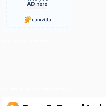
ติดตามเราบน Facebook
สภาวะตลาด (ความกลัว vs ความโลภ)