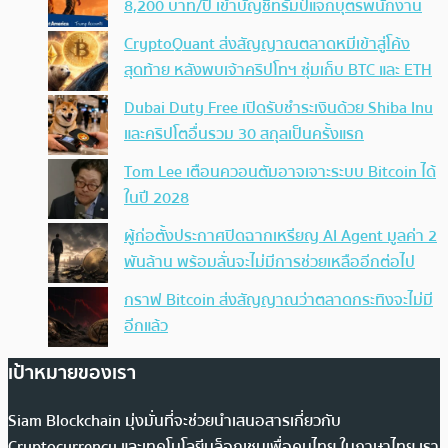
8,200 บาท/ปี เข้าบัญชีทรัมป์แจกบุตรพนักงาน
CryptoQuant ส่งสัญญาณตลาดหมีเข้าสู่โค้ง
สุดท้าย หลังพบเจ้าคริปโทฯ ซุ่มเก็บ BTC และ ETH
Dubai Duty Free เปิดรับชำระเงินด้วย Shiba Inu
และคริปโตอื่นรวม 30 สกุลเป็นครั้งแรก
Tom Lee เตือนควอนตัมอาจเจาะระบบ Bitcoin ได้
ในปี 2028
ผู้ก่อตั้งประกาศปิดฉากเหรียญ AI Agent มูลค่า 2
พันล้าน พร้อมลั่นจะไม่มีการช่วยเหลืออีกต่อไป
กราฟ Bitcoin ส่งสัญญาณว่าตลาดกระทิงจะไม่มี
อีกแล้ว
เป้าหมายของเรา
Siam Blockchain มุ่งมั่นที่จะช่วยนำเสนอสารเกี่ยวกับ
Cryptocurrency และเทคโนโลยีบล็อกเชนเพื่อคนไทย ในภาษาไทย เรา