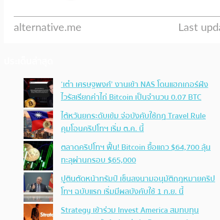
ประเด็นล่าสุด
‘เต๋า เศรษฐพงศ์’ งานเข้า NAS โดนแฮกเกอร์ฝัง
ไวรัสเรียกค่าไถ่ Bitcoin เป็นจำนวน 0.07 BTC
ไต้หวันยกระดับเข้ม จ่อบังคับใช้กฏ Travel Rule
คุมโอนคริปโทฯ เริ่ม ต.ค. นี้
ตลาดคริปโทฯ ฟื้น! Bitcoin ยื้อแถว $64,700 ลุ้น
ทะลุผ่านกรอบ $65,000
ปูตินตัดหน้าทรัมป์ เซ็นลงนามอนุมัติกฎหมายคริป
โทฯ ฉบับแรก เริ่มมีผลบังคับใช้ 1 ก.ย. นี้
Strategy เข้าร่วม Invest America สมทบทุน