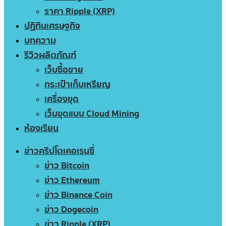
ราคา Ripple (XRP)
ปฏิทินเศรษฐกิจ
บทความ
รีวิวผลิตภัณฑ์
เว็บซื้อขาย
กระเป๋าเก็บเหรียญ
เครื่องขุด
เว็บขุดแบบ Cloud Mining
ห้องเรียน
ข่าวคริปโตเคอเรนซี่
ข่าว Bitcoin
ข่าว Ethereum
ข่าว Binance Coin
ข่าว Dogecoin
ข่าว Ripple (XRP)