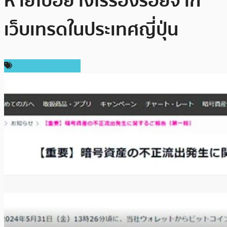
หายไปอย่างไร้ร่องรอยจาก
เว็บเทรดในประเทศญี่ปุ่น
ข่าวคริปโตเคอเรนซี่