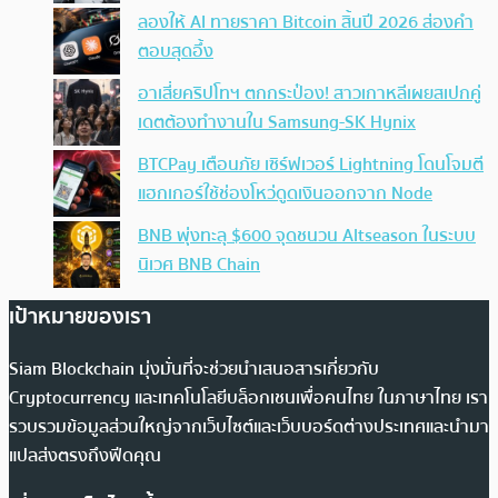
ลองให้ AI ทายราคา Bitcoin สิ้นปี 2026 ส่องคำ
ตอบสุดอึ้ง
อาเสี่ยคริปโทฯ ตกกระป๋อง! สาวเกาหลีเผยสเปกคู่
เดตต้องทำงานใน Samsung-SK Hynix
BTCPay เตือนภัย เซิร์ฟเวอร์ Lightning โดนโจมตี
แฮกเกอร์ใช้ช่องโหว่ดูดเงินออกจาก Node
BNB พุ่งทะลุ $600 จุดชนวน Altseason ในระบบ
นิเวศ BNB Chain
เป้าหมายของเรา
Siam Blockchain มุ่งมั่นที่จะช่วยนำเสนอสารเกี่ยวกับ
Cryptocurrency และเทคโนโลยีบล็อกเชนเพื่อคนไทย ในภาษาไทย เรา
รวบรวมข้อมูลส่วนใหญ่จากเว็บไซต์และเว็บบอร์ดต่างประเทศและนำมา
แปลส่งตรงถึงฟีดคุณ