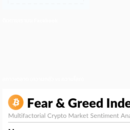
ติดตามเราบน Facebook
สภาวะตลาด (ความกลัว vs ความโลภ)