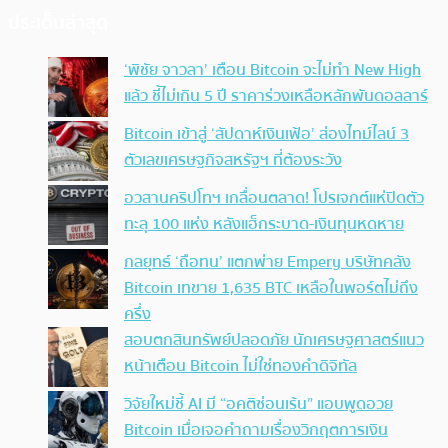
ประเด็นล่าสุด
‘พิชัย จาวลา’ เตือน Bitcoin จะไม่ทำ New High
แล้ว ชี้ไม่เกิน 5 ปี ราคาร่วงเหลือหลักพันดอลลาร์
Bitcoin เข้าสู่ ‘สัปดาห์เงินเฟ้อ’ ส่องไทม์ไลน์ 3
ตัวเลขเศรษฐกิจสหรัฐฯ ที่ต้องระวัง
อวสานคริปโทฯ เกลื่อนตลาด! โปรเจกต์แห่ปิดตัว
ทะลุ 100 แห่ง หลังแฮ็กระบาด-เงินทุนหดหาย
กลยุทธ์ ‘ถือทน’ แตกพ่าย Empery บริษัทคลัง
Bitcoin เทขาย 1,635 BTC เหลือในพอร์ตไม่ถึง
ครึ่ง
สอบตกสินทรัพย์ปลอดภัย นักเศรษฐศาสตร์แนว
หน้าเตือน Bitcoin ไม่ใช่ทองคำดิจิทัล
วิจัยใหม่ชี้ AI มี “อคติซ่อนเร้น” แอบพูดอวย
Bitcoin เมื่อเจอคำถามเรื่องวิกฤตการเงิน