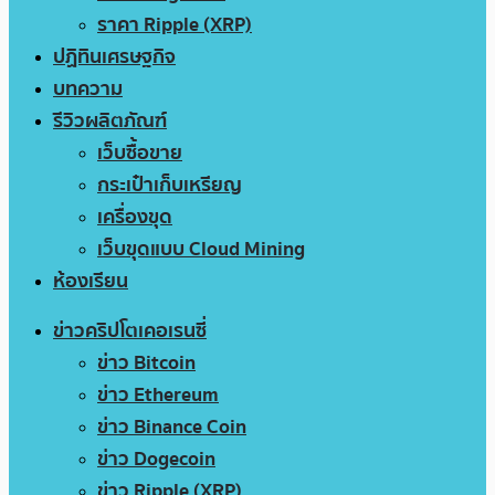
ราคา Ripple (XRP)
ปฏิทินเศรษฐกิจ
บทความ
รีวิวผลิตภัณฑ์
เว็บซื้อขาย
กระเป๋าเก็บเหรียญ
เครื่องขุด
เว็บขุดแบบ Cloud Mining
ห้องเรียน
ข่าวคริปโตเคอเรนซี่
ข่าว Bitcoin
ข่าว Ethereum
ข่าว Binance Coin
ข่าว Dogecoin
ข่าว Ripple (XRP)