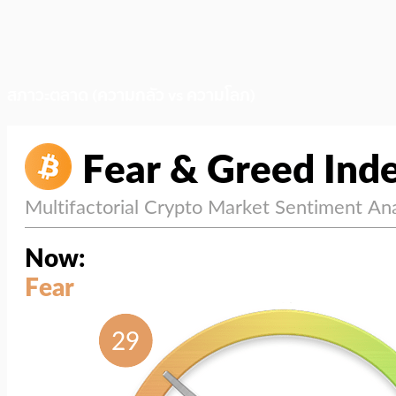
สภาวะตลาด (ความกลัว vs ความโลภ)