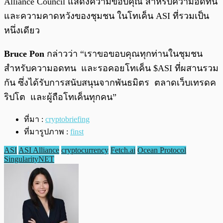
Alliance Council แสดงความขอบคุณ สำหรับความอดทน
และความคาดหวังของชุมชน ในโทเค็น ASI ที่รวมเป็น
หนึ่งเดียว
Bruce Pon
กล่าวว่า
“เราขอขอบคุณทุกท่านในชุมชน
สำหรับความอดทน และรอคอยโทเค็น $ASI ที่ผสานรวม
กัน ซึ่งได้รับการสนับสนุนจากพันธมิตร ตลาดเว็บเทรดค
ริปโต และผู้ถือโทเค็นทุกคน”
ที่มา :
cryptobriefing
ที่มารูปภาพ :
finst
ASI
ASI Alliance
cryptocurrency
Fetch.ai
Ocean Protocol
SingularityNET