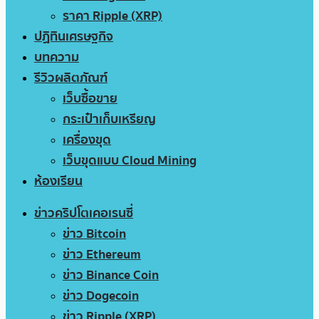
ราคา Ripple (XRP)
ปฏิทินเศรษฐกิจ
บทความ
รีวิวผลิตภัณฑ์
เว็บซื้อขาย
กระเป๋าเก็บเหรียญ
เครื่องขุด
เว็บขุดแบบ Cloud Mining
ห้องเรียน
ข่าวคริปโตเคอเรนซี่
ข่าว Bitcoin
ข่าว Ethereum
ข่าว Binance Coin
ข่าว Dogecoin
ข่าว Ripple (XRP)