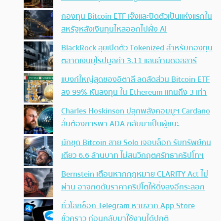
กองทุน Bitcoin ETF เจ๊งและปิดตัวเป็นแห่งแรกใน
สหรัฐหลังเงินทุนไหลออกไปฝั่ง AI
BlackRock ลุยเปิดตัว Tokenized สำหรับกองทุน
ตลาดเงินยุโรปมูลค่า 3.11 แสนล้านดอลลาร์
แบงก์ใหญ่สุดของอิตาลี ลดสัดส่วน Bitcoin ETF
ลง 99% หันลงทุน ใน Ethereum แทนถึง 3 เท่า
Charles Hoskinson ปลุกพลังคอมมูฯ Cardano
ลั่นต้องการพา ADA กลับมาเป็นผู้ชนะ
นักขุด Bitcoin สาย Solo เจอบล็อก รับทรัพย์คน
เดียว 6.6 ล้านบาท ไม่สนวิกฤตศรัทธาคริปโทฯ
Bernstein เตือนหากกฎหมาย CLARITY Act ไม่
ผ่าน อาจกดดันราคาคริปโตให้ดิ่งลงอีกระลอก
ทั่วโลกช็อก Telegram หายจาก App Store
ชั่วคราว ก่อนกลับมาใช้งานได้ปกติ