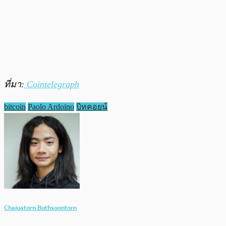
ที่มา:
Cointelegraph
bitcoin
Paolo Ardoino
บิทคอยน์
Chaiyatorn Buthsoontorn