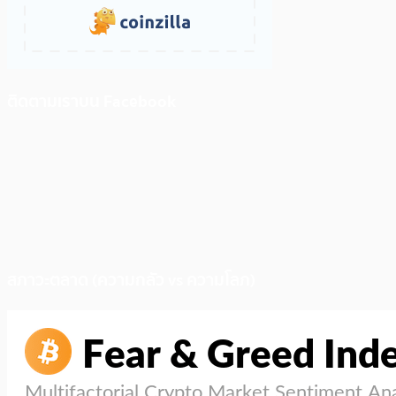
ติดตามเราบน Facebook
สภาวะตลาด (ความกลัว vs ความโลภ)