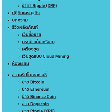
ราคา Ripple (XRP)
ปฏิทินเศรษฐกิจ
บทความ
รีวิวผลิตภัณฑ์
เว็บซื้อขาย
กระเป๋าเก็บเหรียญ
เครื่องขุด
เว็บขุดแบบ Cloud Mining
ห้องเรียน
ข่าวคริปโตเคอเรนซี่
ข่าว Bitcoin
ข่าว Ethereum
ข่าว Binance Coin
ข่าว Dogecoin
ข่าว Ripple (XRP)