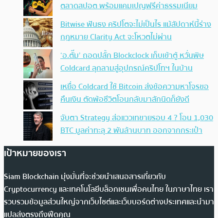
ตลาดสปอต พร้อมแคมเปญฟรีค่าธรรมเนียม
Bitwise ฟันธง คริปโตจะไม่เป็นไร แม้สัปดาห์นี้ร่าง
กฎหมาย Clarity Act จะโหวตไม่ผ่าน
‘อ.ตั๊ม’ ถอดปลั้ก Blockclock เก็บเข้าตู้ หวั่นพิษ
Coldcard ลุกลามสู่อุปกรณ์คริปโทฯ ในบ้าน
เหยื่อ Coldcard ใช้ Bitcoin ส่งข้อความหาโจรขอ
คืนเงิน ตัดพ้อชีวิตโอนกลับมาสักนิดก็ยังดี
จับตา Strategy ส่อแววเทขายรอบ 4 ? โอน 1,030
BTC มูลค่าทะลุ 2 พันล้านบาท ออกจากกระเป๋า
เป้าหมายของเรา
Siam Blockchain มุ่งมั่นที่จะช่วยนำเสนอสารเกี่ยวกับ
Cryptocurrency และเทคโนโลยีบล็อกเชนเพื่อคนไทย ในภาษาไทย เรา
รวบรวมข้อมูลส่วนใหญ่จากเว็บไซต์และเว็บบอร์ดต่างประเทศและนำมา
แปลส่งตรงถึงฟีดคุณ