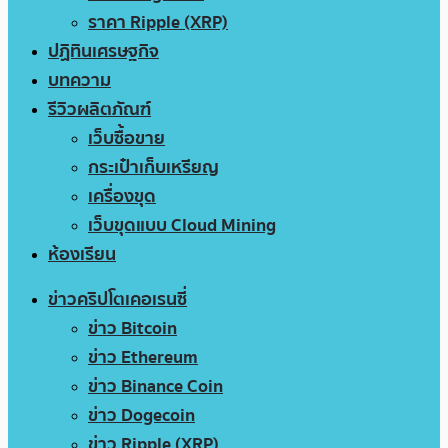
ราคา Ripple (XRP)
ปฏิทินเศรษฐกิจ
บทความ
รีวิวผลิตภัณฑ์
เว็บซื้อขาย
กระเป๋าเก็บเหรียญ
เครื่องขุด
เว็บขุดแบบ Cloud Mining
ห้องเรียน
ข่าวคริปโตเคอเรนซี่
ข่าว Bitcoin
ข่าว Ethereum
ข่าว Binance Coin
ข่าว Dogecoin
ข่าว Ripple (XRP)