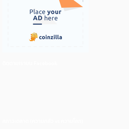
ติดตามเราบน Facebook
สภาวะตลาด (ความกลัว vs ความโลภ)