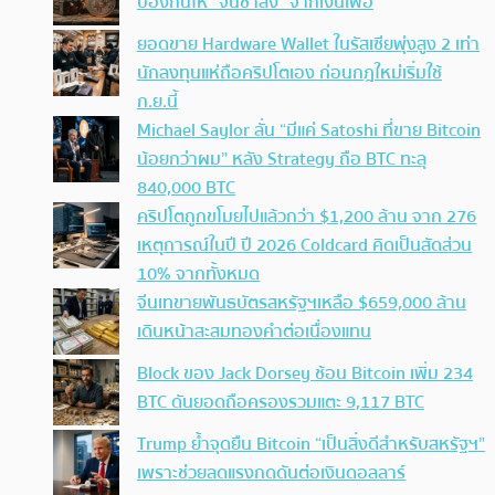
ป้องกันให้ “จนช้าลง” จากเงินเฟ้อ
ยอดขาย Hardware Wallet ในรัสเซียพุ่งสูง 2 เท่า
นักลงทุนแห่ถือคริปโตเอง ก่อนกฎใหม่เริ่มใช้
ก.ย.นี้
Michael Saylor ลั่น “มีแค่ Satoshi ที่ขาย Bitcoin
น้อยกว่าผม” หลัง Strategy ถือ BTC ทะลุ
840,000 BTC
คริปโตถูกขโมยไปแล้วกว่า $1,200 ล้าน จาก 276
เหตุการณ์ในปี ปี 2026 Coldcard คิดเป็นสัดส่วน
10% จากทั้งหมด
จีนเทขายพันธบัตรสหรัฐฯเหลือ $659,000 ล้าน
เดินหน้าสะสมทองคำต่อเนื่องแทน
Block ของ Jack Dorsey ช้อน Bitcoin เพิ่ม 234
BTC ดันยอดถือครองรวมแตะ 9,117 BTC
Trump ย้ำจุดยืน Bitcoin “เป็นสิ่งดีสำหรับสหรัฐฯ”
เพราะช่วยลดแรงกดดันต่อเงินดอลลาร์