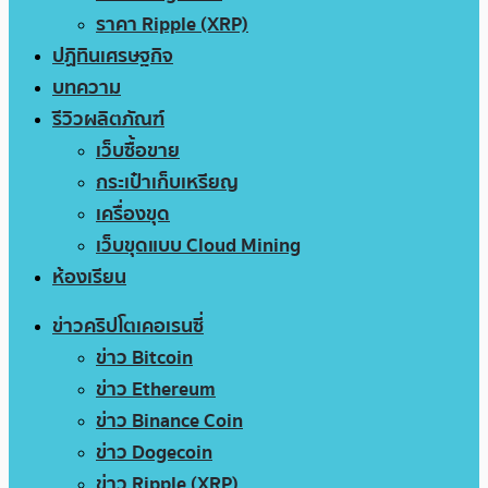
ราคา Ripple (XRP)
ปฏิทินเศรษฐกิจ
บทความ
รีวิวผลิตภัณฑ์
เว็บซื้อขาย
กระเป๋าเก็บเหรียญ
เครื่องขุด
เว็บขุดแบบ Cloud Mining
ห้องเรียน
ข่าวคริปโตเคอเรนซี่
ข่าว Bitcoin
ข่าว Ethereum
ข่าว Binance Coin
ข่าว Dogecoin
ข่าว Ripple (XRP)