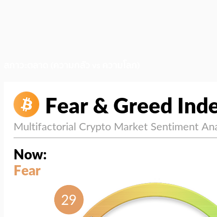
สภาวะตลาด (ความกลัว vs ความโลภ)