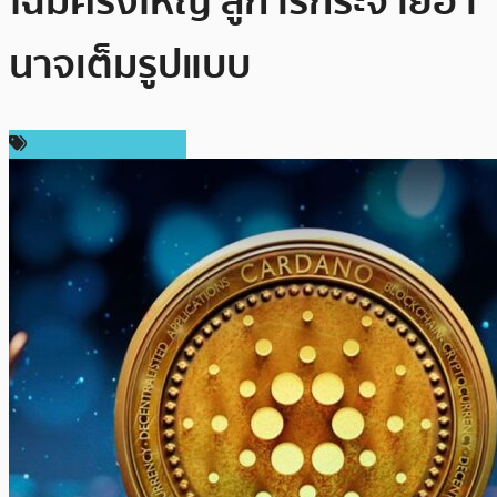
โฉมครั้งใหญ่ สู่การกระจายอำ
นาจเต็มรูปแบบ
ข่าว Cardano (ADA)