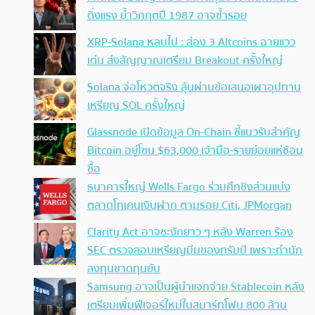
ดิ่งแรง ย้ำวิกฤตปี 1987 อาจซ้ำรอย
XRP-Solana หลบไป : ส่อง 3 Altcoins ฉายแวว
เด่น ส่งสัญญาณเตรียม Breakout ครั้งใหญ่
Solana จ่อโหวตจริง ลุ้นผ่านข้อเสนอเผาอุปทาน
เหรียญ SOL ครั้งใหญ่
Glassnode เปิดข้อมูล On-Chain ชี้แนวรับสำคัญ
Bitcoin อยู่โซน $63,000 เจ้ามือ-รายย่อยแห่ช้อน
ซื้อ
ธนาคารใหญ่ Wells Fargo ร่วมศึกชิงส่วนแบ่ง
ตลาดโทเคนเงินฝาก ตามรอย Citi, JPMorgan
Clarity Act อาจชะงักยาว ๆ หลัง Warren ร้อง
SEC ตรวจสอบเหรียญมีมของทรัมป์ เพราะทำนัก
ลงทุนขาดทุนยับ
Samsung อาจเป็นผู้นำแจกจ่าย Stablecoin หลัง
เตรียมเพิ่มฟีเจอร์ใหม่ในสมาร์ทโฟน 800 ล้าน