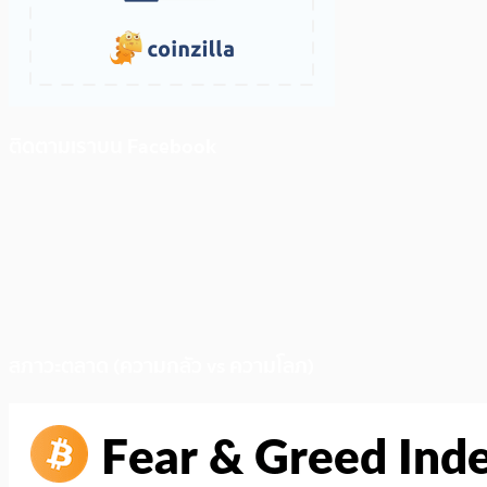
ติดตามเราบน Facebook
สภาวะตลาด (ความกลัว vs ความโลภ)