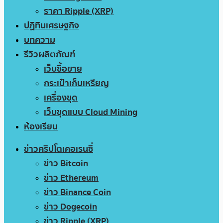
ราคา Ripple (XRP)
ปฏิทินเศรษฐกิจ
บทความ
รีวิวผลิตภัณฑ์
เว็บซื้อขาย
กระเป๋าเก็บเหรียญ
เครื่องขุด
เว็บขุดแบบ Cloud Mining
ห้องเรียน
ข่าวคริปโตเคอเรนซี่
ข่าว Bitcoin
ข่าว Ethereum
ข่าว Binance Coin
ข่าว Dogecoin
ข่าว Ripple (XRP)