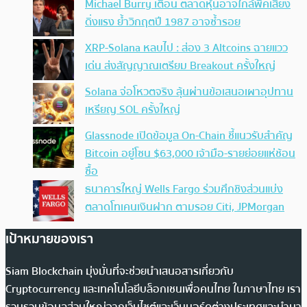
Michael Burry เตือน ตลาดหุ้นอาจใกล้พีคเสี่ยง
ดิ่งแรง ย้ำวิกฤตปี 1987 อาจซ้ำรอย
XRP-Solana หลบไป : ส่อง 3 Altcoins ฉายแวว
เด่น ส่งสัญญาณเตรียม Breakout ครั้งใหญ่
Solana จ่อโหวตจริง ลุ้นผ่านข้อเสนอเผาอุปทาน
เหรียญ SOL ครั้งใหญ่
Glassnode เปิดข้อมูล On-Chain ชี้แนวรับสำคัญ
Bitcoin อยู่โซน $63,000 เจ้ามือ-รายย่อยแห่ช้อน
ซื้อ
ธนาคารใหญ่ Wells Fargo ร่วมศึกชิงส่วนแบ่ง
ตลาดโทเคนเงินฝาก ตามรอย Citi, JPMorgan
เป้าหมายของเรา
Siam Blockchain มุ่งมั่นที่จะช่วยนำเสนอสารเกี่ยวกับ
Cryptocurrency และเทคโนโลยีบล็อกเชนเพื่อคนไทย ในภาษาไทย เรา