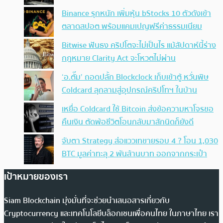
Binance รุกหนัก เพิ่มหุ้น bStocks 10 ตัวดังเข้า
ตลาดสปอต พร้อมแคมเปญฟรีค่าธรรมเนียม
Bitwise ฟันธง คริปโตจะไม่เป็นไร แม้สัปดาห์นี้ร่าง
กฎหมาย Clarity Act จะโหวตไม่ผ่าน
‘อ.ตั๊ม’ ถอดปลั้ก Blockclock เก็บเข้าตู้ หวั่นพิษ
Coldcard ลุกลามสู่อุปกรณ์คริปโทฯ ในบ้าน
เหยื่อ Coldcard ใช้ Bitcoin ส่งข้อความหาโจรขอ
คืนเงิน ตัดพ้อชีวิตโอนกลับมาสักนิดก็ยังดี
จับตา Strategy ส่อแววเทขายรอบ 4 ? โอน 1,030
BTC มูลค่าทะลุ 2 พันล้านบาท ออกจากกระเป๋า
เป้าหมายของเรา
Siam Blockchain มุ่งมั่นที่จะช่วยนำเสนอสารเกี่ยวกับ
Cryptocurrency และเทคโนโลยีบล็อกเชนเพื่อคนไทย ในภาษาไทย เรา