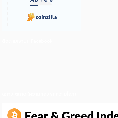
ติดตามเราบน Facebook
สภาวะตลาด (ความกลัว vs ความโลภ)