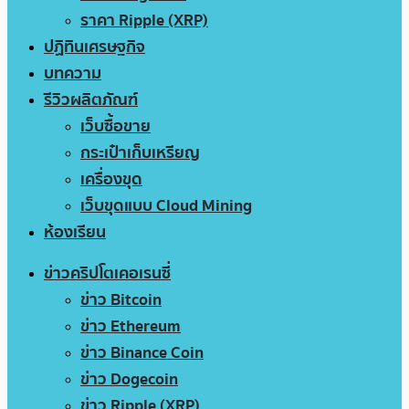
ราคา Ripple (XRP)
ปฏิทินเศรษฐกิจ
บทความ
รีวิวผลิตภัณฑ์
เว็บซื้อขาย
กระเป๋าเก็บเหรียญ
เครื่องขุด
เว็บขุดแบบ Cloud Mining
ห้องเรียน
ข่าวคริปโตเคอเรนซี่
ข่าว Bitcoin
ข่าว Ethereum
ข่าว Binance Coin
ข่าว Dogecoin
ข่าว Ripple (XRP)