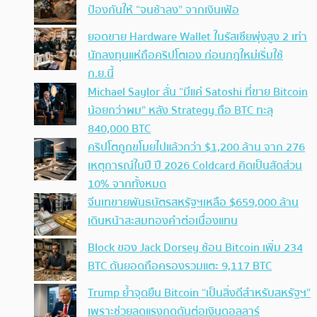
ป้องกันให้ “จนช้าลง” จากเงินเฟ้อ
ยอดขาย Hardware Wallet ในรัสเซียพุ่งสูง 2 เท่า
นักลงทุนแห่ถือคริปโตเอง ก่อนกฎใหม่เริ่มใช้
ก.ย.นี้
Michael Saylor ลั่น “มีแค่ Satoshi ที่ขาย Bitcoin
น้อยกว่าผม” หลัง Strategy ถือ BTC ทะลุ
840,000 BTC
คริปโตถูกขโมยไปแล้วกว่า $1,200 ล้าน จาก 276
เหตุการณ์ในปี ปี 2026 Coldcard คิดเป็นสัดส่วน
10% จากทั้งหมด
จีนเทขายพันธบัตรสหรัฐฯเหลือ $659,000 ล้าน
เดินหน้าสะสมทองคำต่อเนื่องแทน
Block ของ Jack Dorsey ช้อน Bitcoin เพิ่ม 234
BTC ดันยอดถือครองรวมแตะ 9,117 BTC
Trump ย้ำจุดยืน Bitcoin “เป็นสิ่งดีสำหรับสหรัฐฯ”
เพราะช่วยลดแรงกดดันต่อเงินดอลลาร์