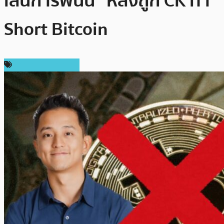
เล่นการพนัน” หลังถูก CK ท้า
Short Bitcoin
ข่าวคริปโตเคอเรนซี่