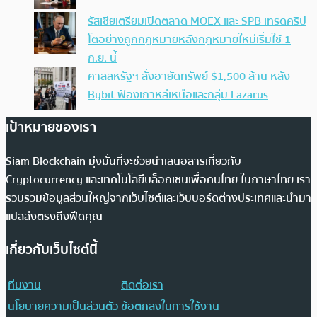
รัสเซียเตรียมเปิดตลาด MOEX และ SPB เทรดคริป
โตอย่างถูกกฎหมายหลังกฎหมายใหม่เริ่มใช้ 1
ก.ย. นี้
ศาลสหรัฐฯ สั่งอายัดทรัพย์ $1,500 ล้าน หลัง
Bybit ฟ้องเกาหลีเหนือและกลุ่ม Lazarus
เป้าหมายของเรา
Siam Blockchain มุ่งมั่นที่จะช่วยนำเสนอสารเกี่ยวกับ
Cryptocurrency และเทคโนโลยีบล็อกเชนเพื่อคนไทย ในภาษาไทย เรา
รวบรวมข้อมูลส่วนใหญ่จากเว็บไซต์และเว็บบอร์ดต่างประเทศและนำมา
แปลส่งตรงถึงฟีดคุณ
เกี่ยวกับเว็บไซต์นี้
ทีมงาน
ติดต่อเรา
นโยบายความเป็นส่วนตัว
ข้อตกลงในการใช้งาน