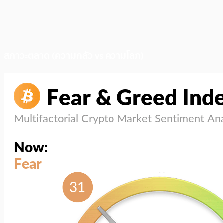
สภาวะตลาด (ความกลัว vs ความโลภ)