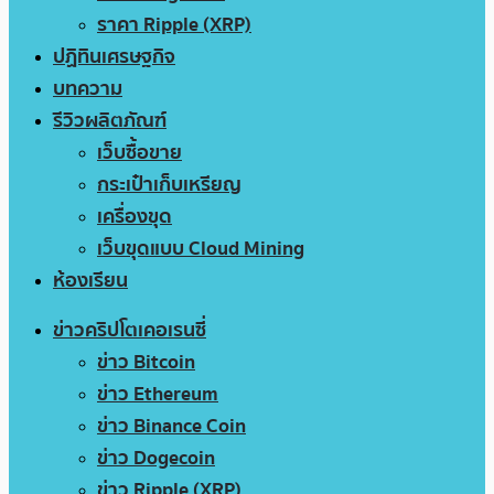
ราคา Ripple (XRP)
ปฏิทินเศรษฐกิจ
บทความ
รีวิวผลิตภัณฑ์
เว็บซื้อขาย
กระเป๋าเก็บเหรียญ
เครื่องขุด
เว็บขุดแบบ Cloud Mining
ห้องเรียน
ข่าวคริปโตเคอเรนซี่
ข่าว Bitcoin
ข่าว Ethereum
ข่าว Binance Coin
ข่าว Dogecoin
ข่าว Ripple (XRP)