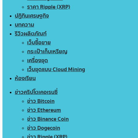
ราคา Ripple (XRP)
ปฏิทินเศรษฐกิจ
บทความ
รีวิวผลิตภัณฑ์
เว็บซื้อขาย
กระเป๋าเก็บเหรียญ
เครื่องขุด
เว็บขุดแบบ Cloud Mining
ห้องเรียน
ข่าวคริปโตเคอเรนซี่
ข่าว Bitcoin
ข่าว Ethereum
ข่าว Binance Coin
ข่าว Dogecoin
ข่าว Ripple (XRP)