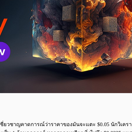
้เชี่ยวชาญคาดการณ์ว่าราคาของมันจะแตะ $0.05 นักวิเคราะห