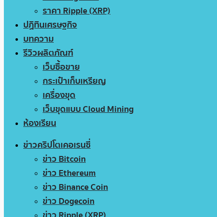
ราคา Ripple (XRP)
ปฏิทินเศรษฐกิจ
บทความ
รีวิวผลิตภัณฑ์
เว็บซื้อขาย
กระเป๋าเก็บเหรียญ
เครื่องขุด
เว็บขุดแบบ Cloud Mining
ห้องเรียน
ข่าวคริปโตเคอเรนซี่
ข่าว Bitcoin
ข่าว Ethereum
ข่าว Binance Coin
ข่าว Dogecoin
ข่าว Ripple (XRP)