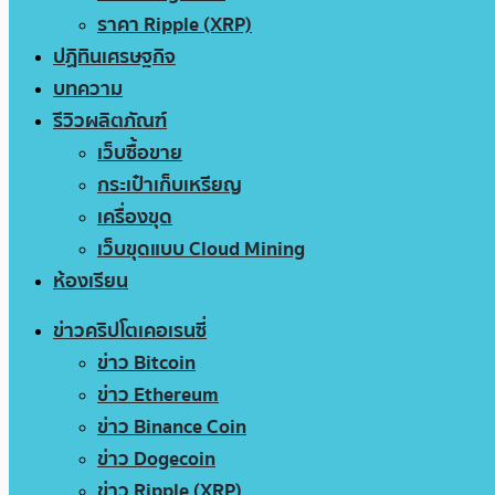
ราคา Ripple (XRP)
ปฏิทินเศรษฐกิจ
บทความ
รีวิวผลิตภัณฑ์
เว็บซื้อขาย
กระเป๋าเก็บเหรียญ
เครื่องขุด
เว็บขุดแบบ Cloud Mining
ห้องเรียน
ข่าวคริปโตเคอเรนซี่
ข่าว Bitcoin
ข่าว Ethereum
ข่าว Binance Coin
ข่าว Dogecoin
ข่าว Ripple (XRP)