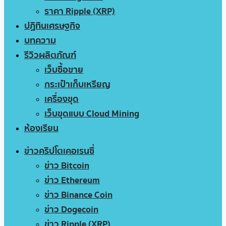
ราคา Ripple (XRP)
ปฏิทินเศรษฐกิจ
บทความ
รีวิวผลิตภัณฑ์
เว็บซื้อขาย
กระเป๋าเก็บเหรียญ
เครื่องขุด
เว็บขุดแบบ Cloud Mining
ห้องเรียน
ข่าวคริปโตเคอเรนซี่
ข่าว Bitcoin
ข่าว Ethereum
ข่าว Binance Coin
ข่าว Dogecoin
ข่าว Ripple (XRP)