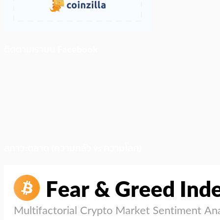
ติดตามเราบน Facebook
สภาวะตลาด (ความกลัว vs ความโลภ)