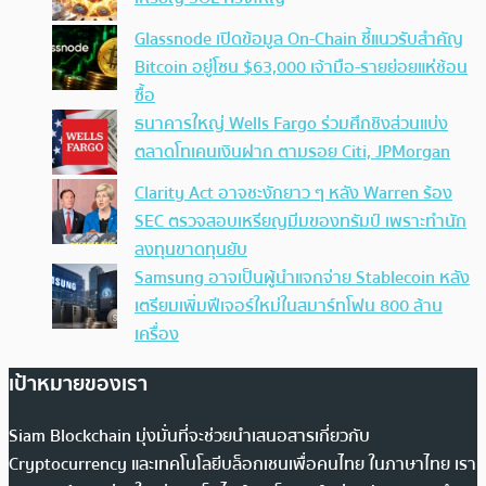
Glassnode เปิดข้อมูล On-Chain ชี้แนวรับสำคัญ
Bitcoin อยู่โซน $63,000 เจ้ามือ-รายย่อยแห่ช้อน
ซื้อ
ธนาคารใหญ่ Wells Fargo ร่วมศึกชิงส่วนแบ่ง
ตลาดโทเคนเงินฝาก ตามรอย Citi, JPMorgan
Clarity Act อาจชะงักยาว ๆ หลัง Warren ร้อง
SEC ตรวจสอบเหรียญมีมของทรัมป์ เพราะทำนัก
ลงทุนขาดทุนยับ
Samsung อาจเป็นผู้นำแจกจ่าย Stablecoin หลัง
เตรียมเพิ่มฟีเจอร์ใหม่ในสมาร์ทโฟน 800 ล้าน
เครื่อง
เป้าหมายของเรา
Siam Blockchain มุ่งมั่นที่จะช่วยนำเสนอสารเกี่ยวกับ
Cryptocurrency และเทคโนโลยีบล็อกเชนเพื่อคนไทย ในภาษาไทย เรา