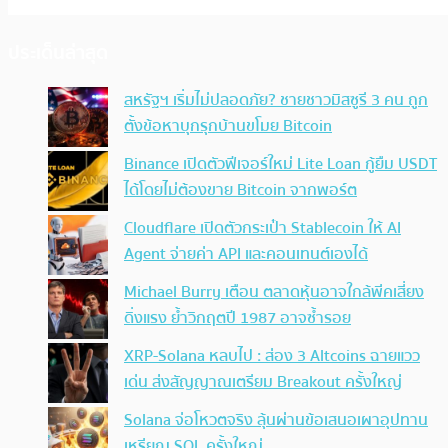
ประเด็นล่าสุด
สหรัฐฯ เริ่มไม่ปลอดภัย? ชายชาวมิสซูรี 3 คน ถูก
ตั้งข้อหาบุกรุกบ้านขโมย Bitcoin
Binance เปิดตัวฟีเจอร์ใหม่ Lite Loan กู้ยืม USDT
ได้โดยไม่ต้องขาย Bitcoin จากพอร์ต
Cloudflare เปิดตัวกระเป๋า Stablecoin ให้ AI
Agent จ่ายค่า API และคอนเทนต์เองได้
Michael Burry เตือน ตลาดหุ้นอาจใกล้พีคเสี่ยง
ดิ่งแรง ย้ำวิกฤตปี 1987 อาจซ้ำรอย
XRP-Solana หลบไป : ส่อง 3 Altcoins ฉายแวว
เด่น ส่งสัญญาณเตรียม Breakout ครั้งใหญ่
Solana จ่อโหวตจริง ลุ้นผ่านข้อเสนอเผาอุปทาน
เหรียญ SOL ครั้งใหญ่