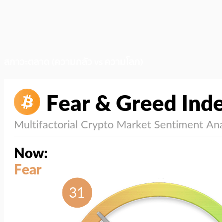
สภาวะตลาด (ความกลัว vs ความโลภ)