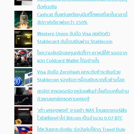
ถือหุ้นจริง
Cashcat ขึ้นแท่นเหรียญมีมที่โตแรงที่สุดในเวลานี้
สัปดาห์เดียวพุ่งกว่า 150%
Western Union จับมือ Visa ลุยเปิดตัว
Stablecard ดันโอนเงินผ่าน Stablecoin
ไขความลับนักลงทุนคริปโทฯ เกาหลีใต้! รอดจาก
แฮก Coldcard Wallet ได้อย่างไร
Visa จับมือ ZeroHash ยกระดับชำระเงินด้วย
Stablecoin รองรับการโอนเงินรวดเร็วข้ามโลก
สุดจัด! เทรดเดอร์อายุน้อยฟันกำไรเกือบครึ่งล้าน
ด้วยกลยุทธ์เทรดตามเศรษฐี
‘เต๋า เศรษฐพงศ์’ งานเข้า NAS โดนแฮกเกอร์ฝัง
ไวรัสเรียกค่าไถ่ Bitcoin เป็นจำนวน 0.07 BTC
ไต้หวันยกระดับเข้ม จ่อบังคับใช้กฏ Travel Rule