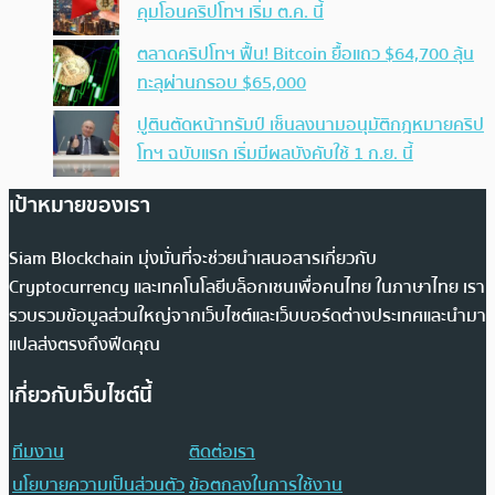
คุมโอนคริปโทฯ เริ่ม ต.ค. นี้
ตลาดคริปโทฯ ฟื้น! Bitcoin ยื้อแถว $64,700 ลุ้น
ทะลุผ่านกรอบ $65,000
ปูตินตัดหน้าทรัมป์ เซ็นลงนามอนุมัติกฎหมายคริป
โทฯ ฉบับแรก เริ่มมีผลบังคับใช้ 1 ก.ย. นี้
เป้าหมายของเรา
Siam Blockchain มุ่งมั่นที่จะช่วยนำเสนอสารเกี่ยวกับ
Cryptocurrency และเทคโนโลยีบล็อกเชนเพื่อคนไทย ในภาษาไทย เรา
รวบรวมข้อมูลส่วนใหญ่จากเว็บไซต์และเว็บบอร์ดต่างประเทศและนำมา
แปลส่งตรงถึงฟีดคุณ
เกี่ยวกับเว็บไซต์นี้
ทีมงาน
ติดต่อเรา
นโยบายความเป็นส่วนตัว
ข้อตกลงในการใช้งาน