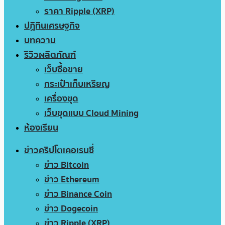
ราคา Ripple (XRP)
ปฏิทินเศรษฐกิจ
บทความ
รีวิวผลิตภัณฑ์
เว็บซื้อขาย
กระเป๋าเก็บเหรียญ
เครื่องขุด
เว็บขุดแบบ Cloud Mining
ห้องเรียน
ข่าวคริปโตเคอเรนซี่
ข่าว Bitcoin
ข่าว Ethereum
ข่าว Binance Coin
ข่าว Dogecoin
ข่าว Ripple (XRP)