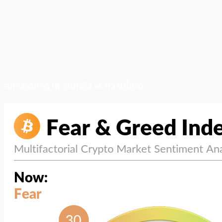
สภาวะตลาด (ความกลัว vs ความโลภ)