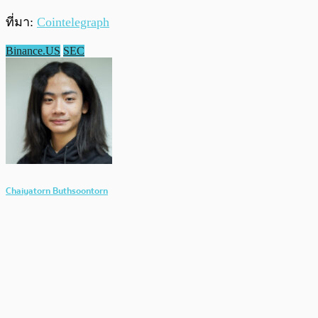
ที่มา:
Cointelegraph
Binance.US
SEC
Chaiyatorn Buthsoontorn