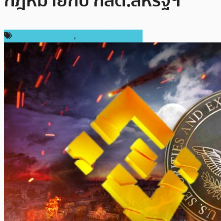
กฎหมายกับ กลต.สหรัฐฯ
กฎหมายและรัฐบาล
,
ข่าวคริปโตเคอเรนซี่