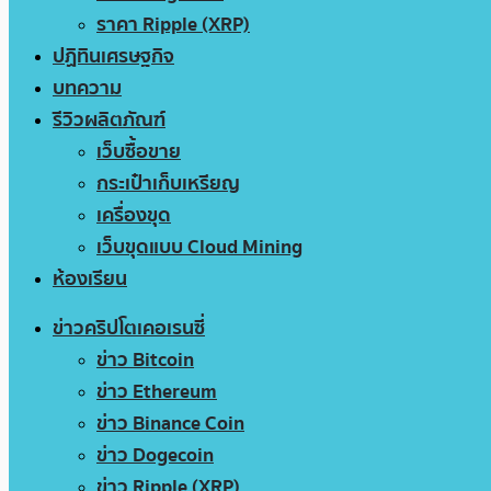
ราคา Ripple (XRP)
ปฏิทินเศรษฐกิจ
บทความ
รีวิวผลิตภัณฑ์
เว็บซื้อขาย
กระเป๋าเก็บเหรียญ
เครื่องขุด
เว็บขุดแบบ Cloud Mining
ห้องเรียน
ข่าวคริปโตเคอเรนซี่
ข่าว Bitcoin
ข่าว Ethereum
ข่าว Binance Coin
ข่าว Dogecoin
ข่าว Ripple (XRP)