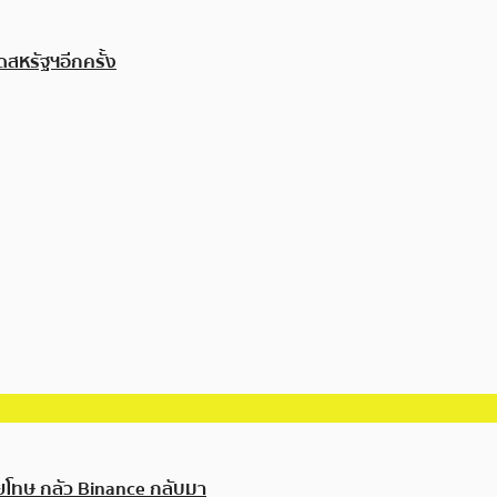
ดสหรัฐฯอีกครั้ง
ัยโทษ กลัว Binance กลับมา