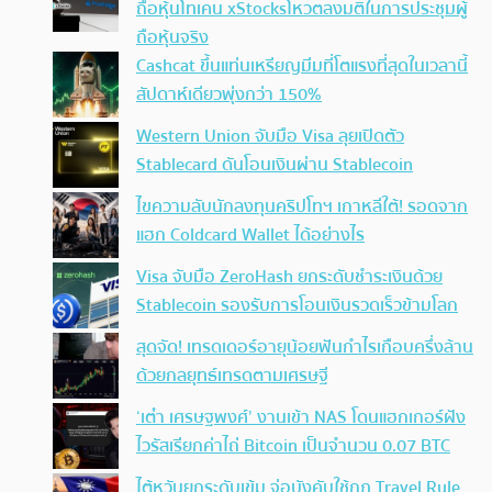
ถือหุ้นโทเคน xStocksโหวตลงมติในการประชุมผู้
ถือหุ้นจริง
Cashcat ขึ้นแท่นเหรียญมีมที่โตแรงที่สุดในเวลานี้
สัปดาห์เดียวพุ่งกว่า 150%
Western Union จับมือ Visa ลุยเปิดตัว
Stablecard ดันโอนเงินผ่าน Stablecoin
ไขความลับนักลงทุนคริปโทฯ เกาหลีใต้! รอดจาก
แฮก Coldcard Wallet ได้อย่างไร
Visa จับมือ ZeroHash ยกระดับชำระเงินด้วย
Stablecoin รองรับการโอนเงินรวดเร็วข้ามโลก
สุดจัด! เทรดเดอร์อายุน้อยฟันกำไรเกือบครึ่งล้าน
ด้วยกลยุทธ์เทรดตามเศรษฐี
‘เต๋า เศรษฐพงศ์’ งานเข้า NAS โดนแฮกเกอร์ฝัง
ไวรัสเรียกค่าไถ่ Bitcoin เป็นจำนวน 0.07 BTC
ไต้หวันยกระดับเข้ม จ่อบังคับใช้กฏ Travel Rule