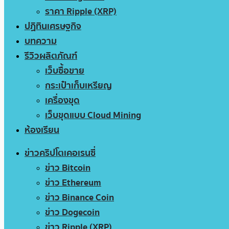
ราคา Ripple (XRP)
ปฏิทินเศรษฐกิจ
บทความ
รีวิวผลิตภัณฑ์
เว็บซื้อขาย
กระเป๋าเก็บเหรียญ
เครื่องขุด
เว็บขุดแบบ Cloud Mining
ห้องเรียน
ข่าวคริปโตเคอเรนซี่
ข่าว Bitcoin
ข่าว Ethereum
ข่าว Binance Coin
ข่าว Dogecoin
ข่าว Ripple (XRP)