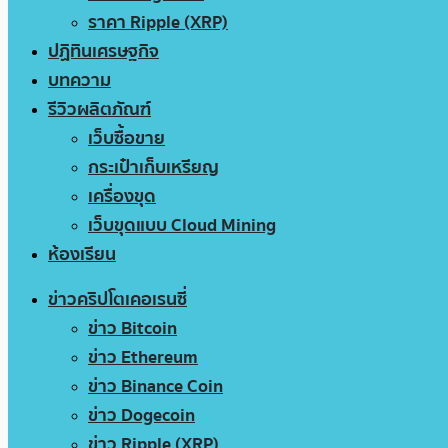
ราคา Ripple (XRP)
ปฏิทินเศรษฐกิจ
บทความ
รีวิวผลิตภัณฑ์
เว็บซื้อขาย
กระเป๋าเก็บเหรียญ
เครื่องขุด
เว็บขุดแบบ Cloud Mining
ห้องเรียน
ข่าวคริปโตเคอเรนซี่
ข่าว Bitcoin
ข่าว Ethereum
ข่าว Binance Coin
ข่าว Dogecoin
ข่าว Ripple (XRP)