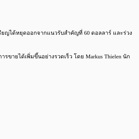
0:00
/
0:00
รียญได้หยุดออกจากแนวรับสำคัญที่ 60 ดอลลาร์ และร่วง
รขายได้เพิ่มขึ้นอย่างรวดเร็ว โดย Markus Thielen นัก