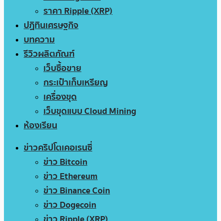
ราคา Ripple (XRP)
ปฏิทินเศรษฐกิจ
บทความ
รีวิวผลิตภัณฑ์
เว็บซื้อขาย
กระเป๋าเก็บเหรียญ
เครื่องขุด
เว็บขุดแบบ Cloud Mining
ห้องเรียน
ข่าวคริปโตเคอเรนซี่
ข่าว Bitcoin
ข่าว Ethereum
ข่าว Binance Coin
ข่าว Dogecoin
ข่าว Ripple (XRP)