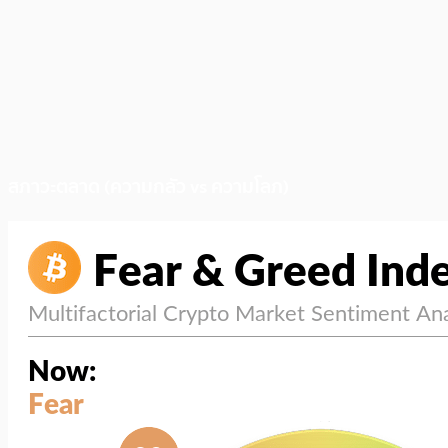
สภาวะตลาด (ความกลัว vs ความโลภ)