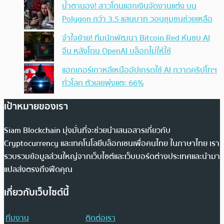
น้ำตานอง! สาวโดนแฮกเงินจัดงานแต่ง บน
Polygon กว่า 3.5 แสนบาท วอนชุมชนช่วยเหลือ
จำใจย้าย! ทีมนักพัฒนา Bitcoin Red หันซบ AI
จีน หลังโดน OpenAI บล็อกไม่ให้ใช้
แฮกเกอร์เกาหลีเหนืออัปเกรดใช้ AI กวาดคริปโทฯ
ทั่วโลก ตัวเลขพุ่งแตะ 66%
เป้าหมายของเรา
Siam Blockchain มุ่งมั่นที่จะช่วยนำเสนอสารเกี่ยวกับ
Cryptocurrency และเทคโนโลยีบล็อกเชนเพื่อคนไทย ในภาษาไทย เรา
รวบรวมข้อมูลส่วนใหญ่จากเว็บไซต์และเว็บบอร์ดต่างประเทศและนำมา
แปลส่งตรงถึงฟีดคุณ
เกี่ยวกับเว็บไซต์นี้
ทีมงาน
ติดต่อเรา