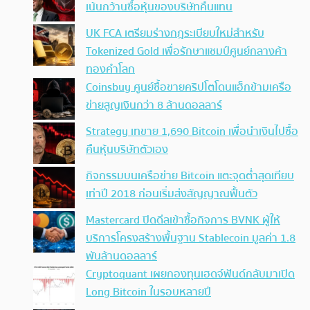
เน้นกว้านซื้อหุ้นของบริษัทคืนแทน
UK FCA เตรียมร่างกฎระเบียบใหม่สำหรับ
Tokenized Gold เพื่อรักษาแชมป์ศูนย์กลางค้า
ทองคำโลก
Coinsbuy ศูนย์ซื้อขายคริปโตโดนแฮ็กข้ามเครือ
ข่ายสูญเงินกว่า 8 ล้านดอลลาร์
Strategy เทขาย 1,690 Bitcoin เพื่อนำเงินไปซื้อ
คืนหุ้นบริษัทตัวเอง
กิจกรรมบนเครือข่าย Bitcoin แตะจุดต่ำสุดเทียบ
เท่าปี 2018 ก่อนเริ่มส่งสัญญาณฟื้นตัว
Mastercard ปิดดีลเข้าซื้อกิจการ BVNK ผู้ให้
บริการโครงสร้างพื้นฐาน Stablecoin มูลค่า 1.8
พันล้านดอลลาร์
Cryptoquant เผยกองทุนเฮดจ์ฟันด์กลับมาเปิด
Long Bitcoin ในรอบหลายปี