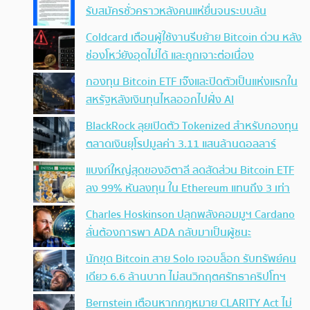
รับสมัครชั่วคราวหลังคนแห่ยื่นจนระบบล้น
Coldcard เตือนผู้ใช้งานรีบย้าย Bitcoin ด่วน หลัง
ช่องโหว่ยังอุดไม่ได้ และถูกเจาะต่อเนื่อง
กองทุน Bitcoin ETF เจ๊งและปิดตัวเป็นแห่งแรกใน
สหรัฐหลังเงินทุนไหลออกไปฝั่ง AI
BlackRock ลุยเปิดตัว Tokenized สำหรับกองทุน
ตลาดเงินยุโรปมูลค่า 3.11 แสนล้านดอลลาร์
แบงก์ใหญ่สุดของอิตาลี ลดสัดส่วน Bitcoin ETF
ลง 99% หันลงทุน ใน Ethereum แทนถึง 3 เท่า
Charles Hoskinson ปลุกพลังคอมมูฯ Cardano
ลั่นต้องการพา ADA กลับมาเป็นผู้ชนะ
นักขุด Bitcoin สาย Solo เจอบล็อก รับทรัพย์คน
เดียว 6.6 ล้านบาท ไม่สนวิกฤตศรัทธาคริปโทฯ
Bernstein เตือนหากกฎหมาย CLARITY Act ไม่