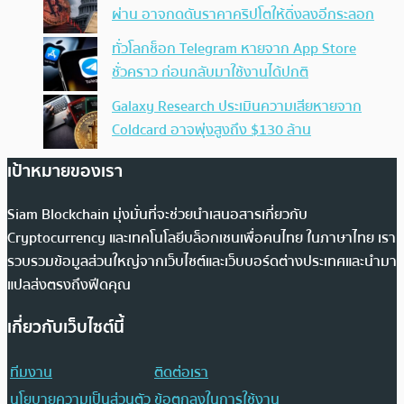
ผ่าน อาจกดดันราคาคริปโตให้ดิ่งลงอีกระลอก
ทั่วโลกช็อก Telegram หายจาก App Store
ชั่วคราว ก่อนกลับมาใช้งานได้ปกติ
Galaxy Research ประเมินความเสียหายจาก
Coldcard อาจพุ่งสูงถึง $130 ล้าน
เป้าหมายของเรา
Siam Blockchain มุ่งมั่นที่จะช่วยนำเสนอสารเกี่ยวกับ
Cryptocurrency และเทคโนโลยีบล็อกเชนเพื่อคนไทย ในภาษาไทย เรา
รวบรวมข้อมูลส่วนใหญ่จากเว็บไซต์และเว็บบอร์ดต่างประเทศและนำมา
แปลส่งตรงถึงฟีดคุณ
เกี่ยวกับเว็บไซต์นี้
ทีมงาน
ติดต่อเรา
นโยบายความเป็นส่วนตัว
ข้อตกลงในการใช้งาน