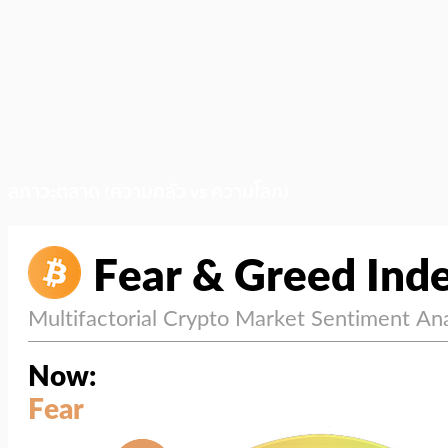
สภาวะตลาด (ความกลัว vs ความโลภ)