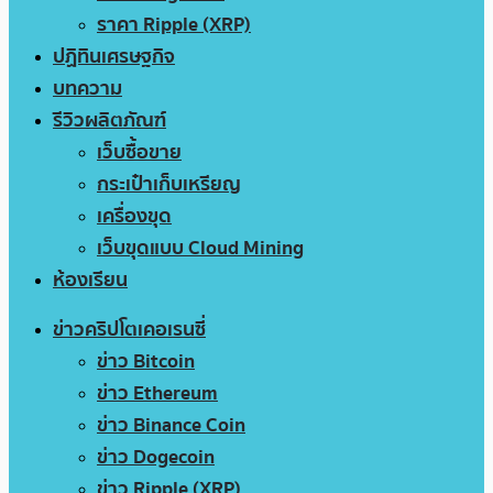
ราคา Ripple (XRP)
ปฏิทินเศรษฐกิจ
บทความ
รีวิวผลิตภัณฑ์
เว็บซื้อขาย
กระเป๋าเก็บเหรียญ
เครื่องขุด
เว็บขุดแบบ Cloud Mining
ห้องเรียน
ข่าวคริปโตเคอเรนซี่
ข่าว Bitcoin
ข่าว Ethereum
ข่าว Binance Coin
ข่าว Dogecoin
ข่าว Ripple (XRP)