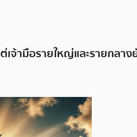
! แต่เจ้ามือรายใหญ่และรายกลาง