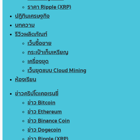
ราคา Ripple (XRP)
ปฏิทินเศรษฐกิจ
บทความ
รีวิวผลิตภัณฑ์
เว็บซื้อขาย
กระเป๋าเก็บเหรียญ
เครื่องขุด
เว็บขุดแบบ Cloud Mining
ห้องเรียน
ข่าวคริปโตเคอเรนซี่
ข่าว Bitcoin
ข่าว Ethereum
ข่าว Binance Coin
ข่าว Dogecoin
ข่าว Ripple (XRP)