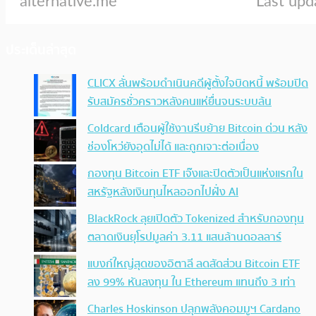
ประเด็นล่าสุด
CLICX ลั่นพร้อมดำเนินคดีผู้ตั้งใจบิดหนี้ พร้อมปิด
รับสมัครชั่วคราวหลังคนแห่ยื่นจนระบบล้น
Coldcard เตือนผู้ใช้งานรีบย้าย Bitcoin ด่วน หลัง
ช่องโหว่ยังอุดไม่ได้ และถูกเจาะต่อเนื่อง
กองทุน Bitcoin ETF เจ๊งและปิดตัวเป็นแห่งแรกใน
สหรัฐหลังเงินทุนไหลออกไปฝั่ง AI
BlackRock ลุยเปิดตัว Tokenized สำหรับกองทุน
ตลาดเงินยุโรปมูลค่า 3.11 แสนล้านดอลลาร์
แบงก์ใหญ่สุดของอิตาลี ลดสัดส่วน Bitcoin ETF
ลง 99% หันลงทุน ใน Ethereum แทนถึง 3 เท่า
Charles Hoskinson ปลุกพลังคอมมูฯ Cardano