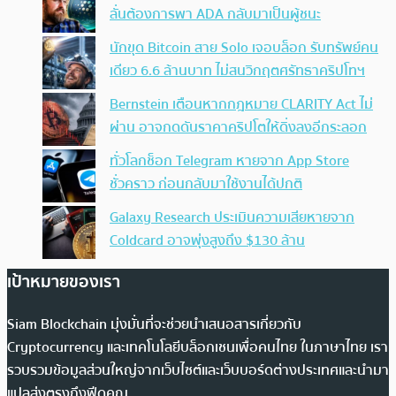
ลั่นต้องการพา ADA กลับมาเป็นผู้ชนะ
นักขุด Bitcoin สาย Solo เจอบล็อก รับทรัพย์คน
เดียว 6.6 ล้านบาท ไม่สนวิกฤตศรัทธาคริปโทฯ
Bernstein เตือนหากกฎหมาย CLARITY Act ไม่
ผ่าน อาจกดดันราคาคริปโตให้ดิ่งลงอีกระลอก
ทั่วโลกช็อก Telegram หายจาก App Store
ชั่วคราว ก่อนกลับมาใช้งานได้ปกติ
Galaxy Research ประเมินความเสียหายจาก
Coldcard อาจพุ่งสูงถึง $130 ล้าน
เป้าหมายของเรา
Siam Blockchain มุ่งมั่นที่จะช่วยนำเสนอสารเกี่ยวกับ
Cryptocurrency และเทคโนโลยีบล็อกเชนเพื่อคนไทย ในภาษาไทย เรา
รวบรวมข้อมูลส่วนใหญ่จากเว็บไซต์และเว็บบอร์ดต่างประเทศและนำมา
แปลส่งตรงถึงฟีดคุณ