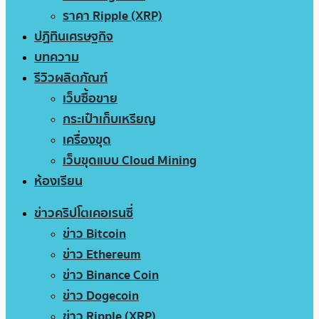
ราคา Ripple (XRP)
ปฏิทินเศรษฐกิจ
บทความ
รีวิวผลิตภัณฑ์
เว็บซื้อขาย
กระเป๋าเก็บเหรียญ
เครื่องขุด
เว็บขุดแบบ Cloud Mining
ห้องเรียน
ข่าวคริปโตเคอเรนซี่
ข่าว Bitcoin
ข่าว Ethereum
ข่าว Binance Coin
ข่าว Dogecoin
ข่าว Ripple (XRP)