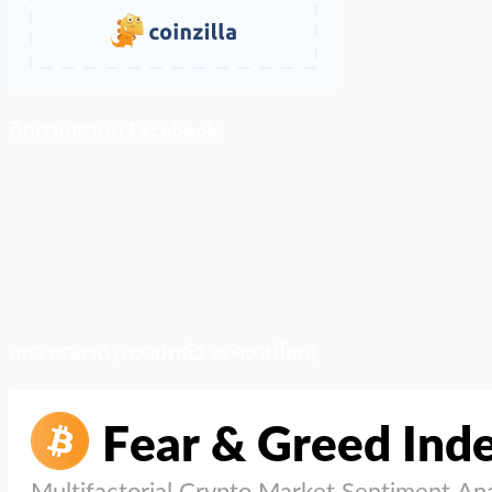
ติดตามเราบน Facebook
สภาวะตลาด (ความกลัว vs ความโลภ)