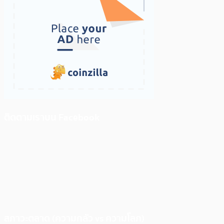
ติดตามเราบน Facebook
สภาวะตลาด (ความกลัว vs ความโลภ)