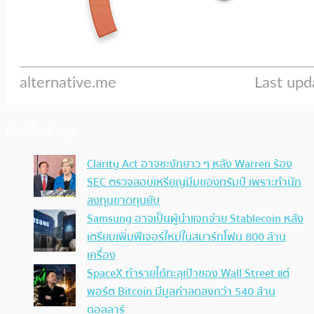
ประเด็นล่าสุด
Clarity Act อาจชะงักยาว ๆ หลัง Warren ร้อง
SEC ตรวจสอบเหรียญมีมของทรัมป์ เพราะทำนัก
ลงทุนขาดทุนยับ
Samsung อาจเป็นผู้นำแจกจ่าย Stablecoin หลัง
เตรียมเพิ่มฟีเจอร์ใหม่ในสมาร์ทโฟน 800 ล้าน
เครื่อง
SpaceX ทำรายได้ทะลุเป้าของ Wall Street แต่
พอร์ต Bitcoin มีมูลค่าลดลงกว่า 540 ล้าน
ดอลลาร์