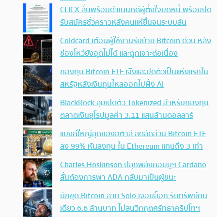
CLICX ลั่นพร้อมดำเนินคดีผู้ตั้งใจบิดหนี้ พร้อมปิด
รับสมัครชั่วคราวหลังคนแห่ยื่นจนระบบล้น
Coldcard เตือนผู้ใช้งานรีบย้าย Bitcoin ด่วน หลัง
ช่องโหว่ยังอุดไม่ได้ และถูกเจาะต่อเนื่อง
กองทุน Bitcoin ETF เจ๊งและปิดตัวเป็นแห่งแรกใน
สหรัฐหลังเงินทุนไหลออกไปฝั่ง AI
BlackRock ลุยเปิดตัว Tokenized สำหรับกองทุน
ตลาดเงินยุโรปมูลค่า 3.11 แสนล้านดอลลาร์
แบงก์ใหญ่สุดของอิตาลี ลดสัดส่วน Bitcoin ETF
ลง 99% หันลงทุน ใน Ethereum แทนถึง 3 เท่า
Charles Hoskinson ปลุกพลังคอมมูฯ Cardano
ลั่นต้องการพา ADA กลับมาเป็นผู้ชนะ
นักขุด Bitcoin สาย Solo เจอบล็อก รับทรัพย์คน
เดียว 6.6 ล้านบาท ไม่สนวิกฤตศรัทธาคริปโทฯ