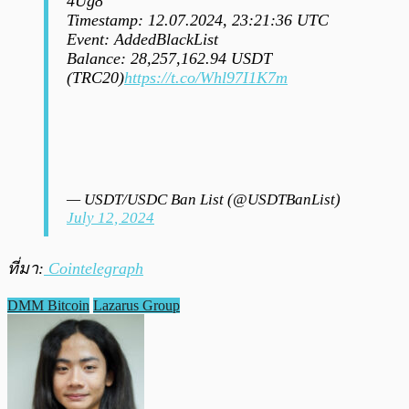
4Ug8
Timestamp: 12.07.2024, 23:21:36 UTC
Event: AddedBlackList
Balance: 28,257,162.94 USDT
(TRC20)
https://t.co/Whl97I1K7m
— USDT/USDC Ban List (@USDTBanList)
July 12, 2024
ที่มา:
Cointelegraph
DMM Bitcoin
Lazarus Group