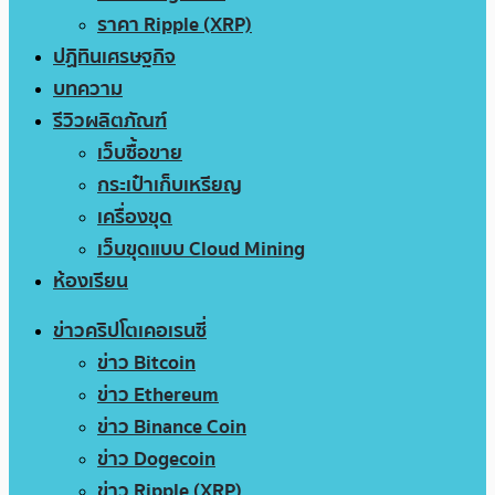
ราคา Ripple (XRP)
ปฏิทินเศรษฐกิจ
บทความ
รีวิวผลิตภัณฑ์
เว็บซื้อขาย
กระเป๋าเก็บเหรียญ
เครื่องขุด
เว็บขุดแบบ Cloud Mining
ห้องเรียน
ข่าวคริปโตเคอเรนซี่
ข่าว Bitcoin
ข่าว Ethereum
ข่าว Binance Coin
ข่าว Dogecoin
ข่าว Ripple (XRP)