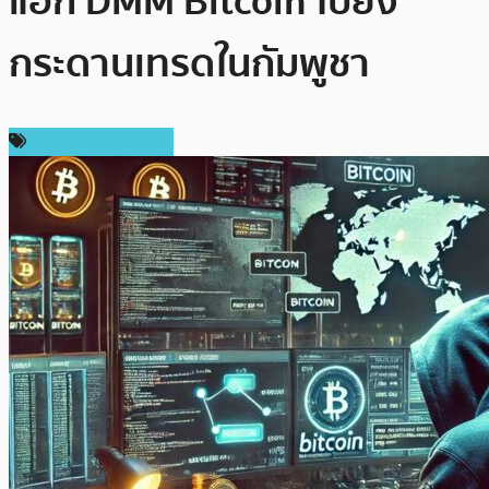
แฮ็ก DMM Bitcoin ไปยัง
กระดานเทรดในกัมพูชา
ข่าวคริปโตเคอเรนซี่