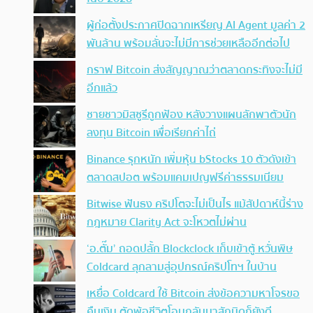
ผู้ก่อตั้งประกาศปิดฉากเหรียญ AI Agent มูลค่า 2
พันล้าน พร้อมลั่นจะไม่มีการช่วยเหลืออีกต่อไป
กราฟ Bitcoin ส่งสัญญาณว่าตลาดกระทิงจะไม่มี
อีกแล้ว
ชายชาวมิสซูรีถูกฟ้อง หลังวางแผนลักพาตัวนัก
ลงทุน Bitcoin เพื่อเรียกค่าไถ่
Binance รุกหนัก เพิ่มหุ้น bStocks 10 ตัวดังเข้า
ตลาดสปอต พร้อมแคมเปญฟรีค่าธรรมเนียม
Bitwise ฟันธง คริปโตจะไม่เป็นไร แม้สัปดาห์นี้ร่าง
กฎหมาย Clarity Act จะโหวตไม่ผ่าน
‘อ.ตั๊ม’ ถอดปลั้ก Blockclock เก็บเข้าตู้ หวั่นพิษ
Coldcard ลุกลามสู่อุปกรณ์คริปโทฯ ในบ้าน
เหยื่อ Coldcard ใช้ Bitcoin ส่งข้อความหาโจรขอ
คืนเงิน ตัดพ้อชีวิตโอนกลับมาสักนิดก็ยังดี