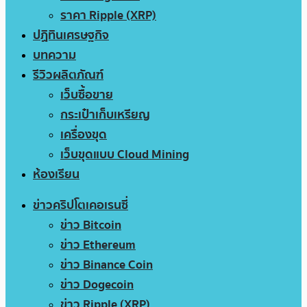
ราคา Ripple (XRP)
ปฏิทินเศรษฐกิจ
บทความ
รีวิวผลิตภัณฑ์
เว็บซื้อขาย
กระเป๋าเก็บเหรียญ
เครื่องขุด
เว็บขุดแบบ Cloud Mining
ห้องเรียน
ข่าวคริปโตเคอเรนซี่
ข่าว Bitcoin
ข่าว Ethereum
ข่าว Binance Coin
ข่าว Dogecoin
ข่าว Ripple (XRP)