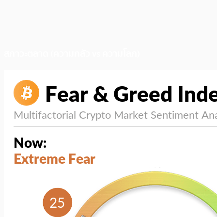
สภาวะตลาด (ความกลัว vs ความโลภ)