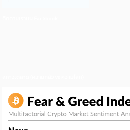
ติดตามเราบน Facebook
สภาวะตลาด (ความกลัว vs ความโลภ)