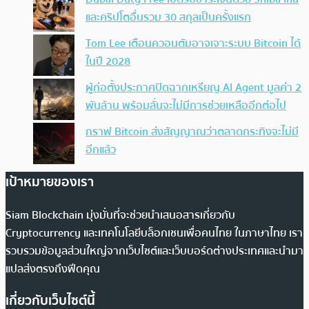
และคริปโตอื่นรวม 30 สกุลเป็นครั้งแรก
Tom Lee เตือนควอนตัมอาจเจาะระบบ Bitcoin ได้
ในปี 2028
ผู้ก่อตั้งประกาศปิดฉากเหรียญ AI Agent มูลค่า 2
พันล้าน พร้อมลั่นจะไม่มีการช่วยเหลืออีกต่อไป
กราฟ Bitcoin ส่งสัญญาณว่าตลาดกระทิงจะไม่มี
อีกแล้ว
เป้าหมายของเรา
Siam Blockchain มุ่งมั่นที่จะช่วยนำเสนอสารเกี่ยวกับ
Cryptocurrency และเทคโนโลยีบล็อกเชนเพื่อคนไทย ในภาษาไทย เรา
รวบรวมข้อมูลส่วนใหญ่จากเว็บไซต์และเว็บบอร์ดต่างประเทศและนำมา
แปลส่งตรงถึงฟีดคุณ
เกี่ยวกับเว็บไซต์นี้