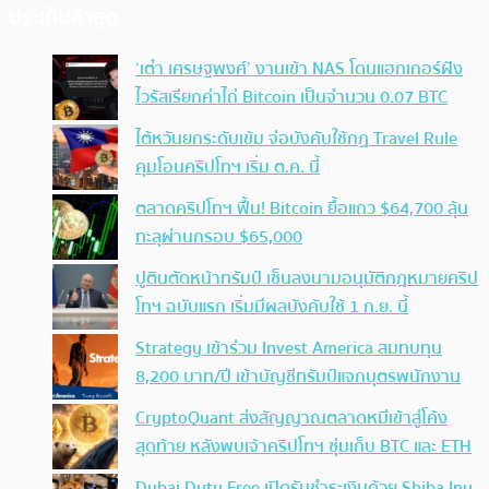
ประเด็นล่าสุด
‘เต๋า เศรษฐพงศ์’ งานเข้า NAS โดนแฮกเกอร์ฝัง
ไวรัสเรียกค่าไถ่ Bitcoin เป็นจำนวน 0.07 BTC
ไต้หวันยกระดับเข้ม จ่อบังคับใช้กฏ Travel Rule
คุมโอนคริปโทฯ เริ่ม ต.ค. นี้
ตลาดคริปโทฯ ฟื้น! Bitcoin ยื้อแถว $64,700 ลุ้น
ทะลุผ่านกรอบ $65,000
ปูตินตัดหน้าทรัมป์ เซ็นลงนามอนุมัติกฎหมายคริป
โทฯ ฉบับแรก เริ่มมีผลบังคับใช้ 1 ก.ย. นี้
Strategy เข้าร่วม Invest America สมทบทุน
8,200 บาท/ปี เข้าบัญชีทรัมป์แจกบุตรพนักงาน
CryptoQuant ส่งสัญญาณตลาดหมีเข้าสู่โค้ง
สุดท้าย หลังพบเจ้าคริปโทฯ ซุ่มเก็บ BTC และ ETH
Dubai Duty Free เปิดรับชำระเงินด้วย Shiba Inu