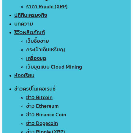
ราคา Ripple (XRP)
ปฏิทินเศรษฐกิจ
บทความ
รีวิวผลิตภัณฑ์
เว็บซื้อขาย
กระเป๋าเก็บเหรียญ
เครื่องขุด
เว็บขุดแบบ Cloud Mining
ห้องเรียน
ข่าวคริปโตเคอเรนซี่
ข่าว Bitcoin
ข่าว Ethereum
ข่าว Binance Coin
ข่าว Dogecoin
ข่าว Ripple (XRP)