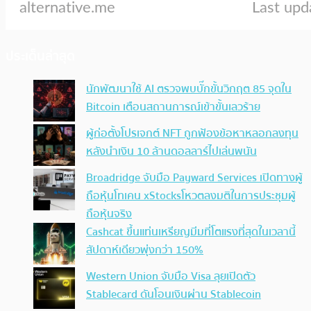
ประเด็นล่าสุด
นักพัฒนาใช้ AI ตรวจพบบั๊กขั้นวิกฤต 85 จุดใน
Bitcoin เตือนสถานการณ์เข้าขั้นเลวร้าย
ผู้ก่อตั้งโปรเจกต์ NFT ถูกฟ้องข้อหาหลอกลงทุน
หลังนำเงิน 10 ล้านดอลลาร์ไปเล่นพนัน
Broadridge จับมือ Payward Services เปิดทางผู้
ถือหุ้นโทเคน xStocksโหวตลงมติในการประชุมผู้
ถือหุ้นจริง
Cashcat ขึ้นแท่นเหรียญมีมที่โตแรงที่สุดในเวลานี้
สัปดาห์เดียวพุ่งกว่า 150%
Western Union จับมือ Visa ลุยเปิดตัว
Stablecard ดันโอนเงินผ่าน Stablecoin