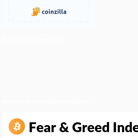
ติดตามเราบน Facebook
สภาวะตลาด (ความกลัว vs ความโลภ)