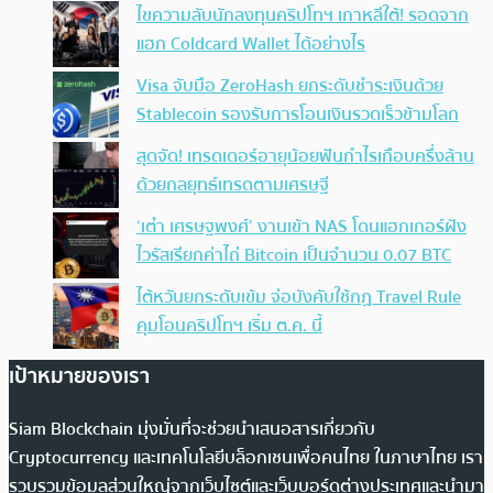
ไขความลับนักลงทุนคริปโทฯ เกาหลีใต้! รอดจาก
แฮก Coldcard Wallet ได้อย่างไร
Visa จับมือ ZeroHash ยกระดับชำระเงินด้วย
Stablecoin รองรับการโอนเงินรวดเร็วข้ามโลก
สุดจัด! เทรดเดอร์อายุน้อยฟันกำไรเกือบครึ่งล้าน
ด้วยกลยุทธ์เทรดตามเศรษฐี
‘เต๋า เศรษฐพงศ์’ งานเข้า NAS โดนแฮกเกอร์ฝัง
ไวรัสเรียกค่าไถ่ Bitcoin เป็นจำนวน 0.07 BTC
ไต้หวันยกระดับเข้ม จ่อบังคับใช้กฏ Travel Rule
คุมโอนคริปโทฯ เริ่ม ต.ค. นี้
เป้าหมายของเรา
Siam Blockchain มุ่งมั่นที่จะช่วยนำเสนอสารเกี่ยวกับ
Cryptocurrency และเทคโนโลยีบล็อกเชนเพื่อคนไทย ในภาษาไทย เรา
รวบรวมข้อมูลส่วนใหญ่จากเว็บไซต์และเว็บบอร์ดต่างประเทศและนำมา