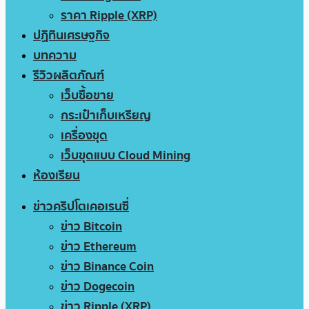
ราคา Ripple (XRP)
ปฏิทินเศรษฐกิจ
บทความ
รีวิวผลิตภัณฑ์
เว็บซื้อขาย
กระเป๋าเก็บเหรียญ
เครื่องขุด
เว็บขุดแบบ Cloud Mining
ห้องเรียน
ข่าวคริปโตเคอเรนซี่
ข่าว Bitcoin
ข่าว Ethereum
ข่าว Binance Coin
ข่าว Dogecoin
ข่าว Ripple (XRP)