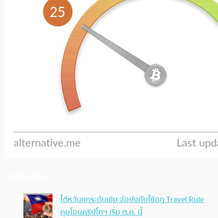
ประเด็นล่าสุด
ไต้หวันยกระดับเข้ม จ่อบังคับใช้กฏ Travel Rule
คุมโอนคริปโทฯ เริ่ม ต.ค. นี้