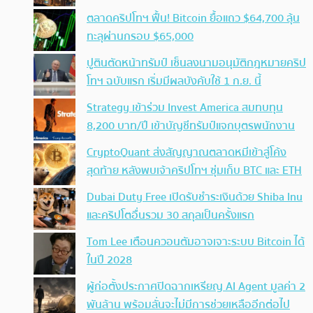
ตลาดคริปโทฯ ฟื้น! Bitcoin ยื้อแถว $64,700 ลุ้น
ทะลุผ่านกรอบ $65,000
ปูตินตัดหน้าทรัมป์ เซ็นลงนามอนุมัติกฎหมายคริป
โทฯ ฉบับแรก เริ่มมีผลบังคับใช้ 1 ก.ย. นี้
Strategy เข้าร่วม Invest America สมทบทุน
8,200 บาท/ปี เข้าบัญชีทรัมป์แจกบุตรพนักงาน
CryptoQuant ส่งสัญญาณตลาดหมีเข้าสู่โค้ง
สุดท้าย หลังพบเจ้าคริปโทฯ ซุ่มเก็บ BTC และ ETH
Dubai Duty Free เปิดรับชำระเงินด้วย Shiba Inu
และคริปโตอื่นรวม 30 สกุลเป็นครั้งแรก
Tom Lee เตือนควอนตัมอาจเจาะระบบ Bitcoin ได้
ในปี 2028
ผู้ก่อตั้งประกาศปิดฉากเหรียญ AI Agent มูลค่า 2
พันล้าน พร้อมลั่นจะไม่มีการช่วยเหลืออีกต่อไป