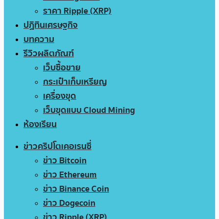
ราคา Ripple (XRP)
ปฏิทินเศรษฐกิจ
บทความ
รีวิวผลิตภัณฑ์
เว็บซื้อขาย
กระเป๋าเก็บเหรียญ
เครื่องขุด
เว็บขุดแบบ Cloud Mining
ห้องเรียน
ข่าวคริปโตเคอเรนซี่
ข่าว Bitcoin
ข่าว Ethereum
ข่าว Binance Coin
ข่าว Dogecoin
ข่าว Ripple (XRP)