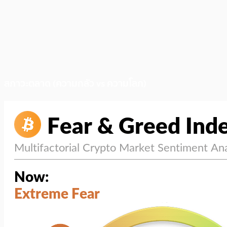
สภาวะตลาด (ความกลัว vs ความโลภ)