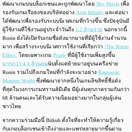
พัฒนาเกมบนบล็อกเชนและถูกพัฒนาโดย
Sky Mavis
เพื่อ
รองรับเกมเรือธงของบริษัทอย่าง
Axie Infinity
และต่อมา
ได้พัฒนาเพื่อรองรับระบบนิเวศเกมที่กว้างขึ้น ซึ่งปัจจุบันมี
ผู้ใช้งานที่ใช้งานอยู่ประจำวันถึง
1.2 ล้านราย
นอกจากนี้
Ronin ยังได้เปิดรับเกมชื่อดังมากมายที่มีผู้ใช้งานจำนวน
มาก เพื่อสร้างระบบนิเวศการใช้งานที่เรียกว่า
‘The Ronin
Effect’
โดยเฉพาะเกม
Pixels
ที่มีผู้ใช้งานเพิ่มสูงขึ้น
มากกว่า 4.4 ล้านคน
นับตั้งแต่ย้ายมาอยู่บนเครือข่าย
Ronin รวมไปถึงเกมใหม่ที่กำลังจะมาอย่าง
Ragnarok:
Monster World
ซึ่งพัฒนาจากหนึ่งในเกมลิขสิทธิ์ชื่อดัง
ที่สุดในวงการเกมทรานส์มีเดีย มีผู้เล่นทุกภาครวมกันกว่า
68 ล้านคนและได้รับความนิยมอย่างมากในกลุ่มผู้เล่น
ชาวไทย
จากความร่วมมือนี้ Bitkub ตั้งใจที่จะทำให้ความรู้เกี่ยว
กับเกมบล็อกเชนเข้าถึงง่ายและแพร่หลายมากขึ้นผ่าน