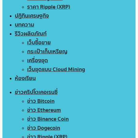
ราคา Ripple (XRP)
ปฏิทินเศรษฐกิจ
บทความ
รีวิวผลิตภัณฑ์
เว็บซื้อขาย
กระเป๋าเก็บเหรียญ
เครื่องขุด
เว็บขุดแบบ Cloud Mining
ห้องเรียน
ข่าวคริปโตเคอเรนซี่
ข่าว Bitcoin
ข่าว Ethereum
ข่าว Binance Coin
ข่าว Dogecoin
ข่าว Ripple (XRP)