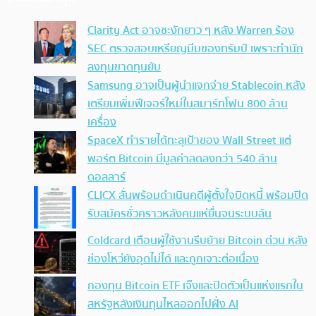
Clarity Act อาจชะงักยาว ๆ หลัง Warren ร้อง
SEC ตรวจสอบเหรียญมีมของทรัมป์ เพราะทำนัก
ลงทุนขาดทุนยับ
Samsung อาจเป็นผู้นำแจกจ่าย Stablecoin หลัง
เตรียมเพิ่มฟีเจอร์ใหม่ในสมาร์ทโฟน 800 ล้าน
เครื่อง
SpaceX ทำรายได้ทะลุเป้าของ Wall Street แต่
พอร์ต Bitcoin มีมูลค่าลดลงกว่า 540 ล้าน
ดอลลาร์
CLICX ลั่นพร้อมดำเนินคดีผู้ตั้งใจบิดหนี้ พร้อมปิด
รับสมัครชั่วคราวหลังคนแห่ยื่นจนระบบล้น
Coldcard เตือนผู้ใช้งานรีบย้าย Bitcoin ด่วน หลัง
ช่องโหว่ยังอุดไม่ได้ และถูกเจาะต่อเนื่อง
กองทุน Bitcoin ETF เจ๊งและปิดตัวเป็นแห่งแรกใน
สหรัฐหลังเงินทุนไหลออกไปฝั่ง AI