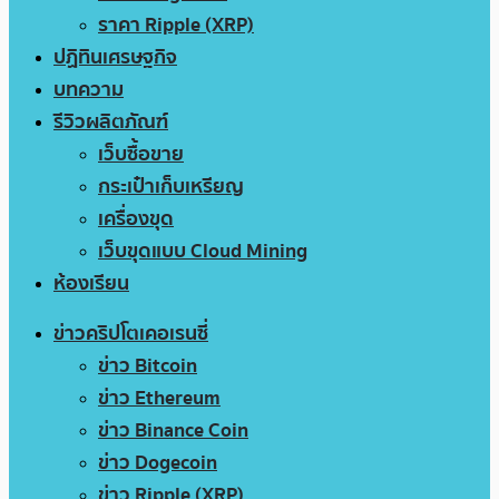
ราคา Ripple (XRP)
ปฏิทินเศรษฐกิจ
บทความ
รีวิวผลิตภัณฑ์
เว็บซื้อขาย
กระเป๋าเก็บเหรียญ
เครื่องขุด
เว็บขุดแบบ Cloud Mining
ห้องเรียน
ข่าวคริปโตเคอเรนซี่
ข่าว Bitcoin
ข่าว Ethereum
ข่าว Binance Coin
ข่าว Dogecoin
ข่าว Ripple (XRP)