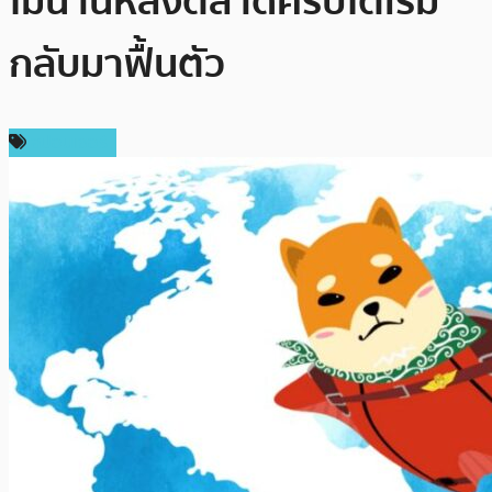
ไม่นานหลังตลาดคริปโตเริ่ม
กลับมาฟื้นตัว
สปอนเซอร์