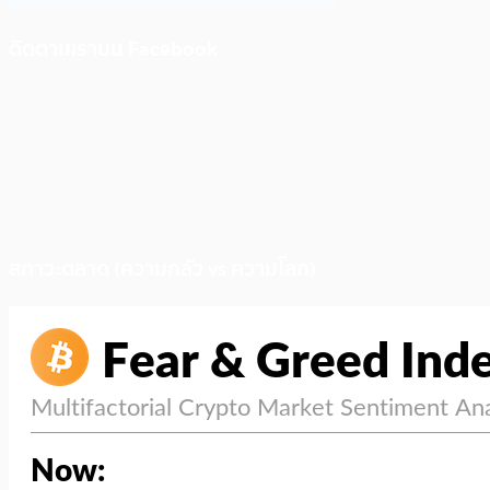
ติดตามเราบน Facebook
สภาวะตลาด (ความกลัว vs ความโลภ)