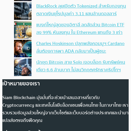
BlackRock ลุยเปิดตัว Tokenized สำหรับกองทุน
ตลาดเงินยุโรปมูลค่า 3.11 แสนล้านดอลลาร์
แบงก์ใหญ่สุดของอิตาลี ลดสัดส่วน Bitcoin ETF
ลง 99% หันลงทุน ใน Ethereum แทนถึง 3 เท่า
Charles Hoskinson ปลุกพลังคอมมูฯ Cardano
ลั่นต้องการพา ADA กลับมาเป็นผู้ชนะ
นักขุด Bitcoin สาย Solo เจอบล็อก รับทรัพย์คน
เดียว 6.6 ล้านบาท ไม่สนวิกฤตศรัทธาคริปโทฯ
เป้าหมายของเรา
Siam Blockchain มุ่งมั่นที่จะช่วยนำเสนอสารเกี่ยวกับ
Cryptocurrency และเทคโนโลยีบล็อกเชนเพื่อคนไทย ในภาษาไทย เรา
รวบรวมข้อมูลส่วนใหญ่จากเว็บไซต์และเว็บบอร์ดต่างประเทศและนำมา
แปลส่งตรงถึงฟีดคุณ