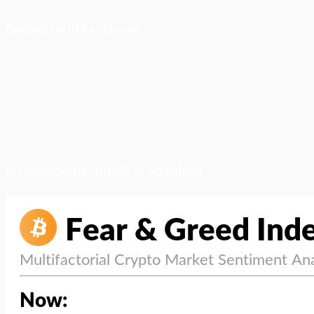
ติดตามเราบน Facebook
สภาวะตลาด (ความกลัว vs ความโลภ)