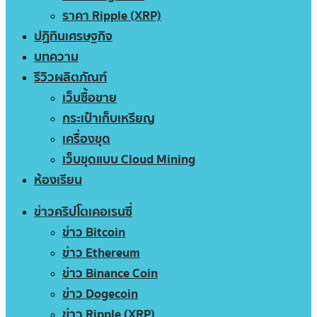
ราคา Ripple (XRP)
ปฏิทินเศรษฐกิจ
บทความ
รีวิวผลิตภัณฑ์
เว็บซื้อขาย
กระเป๋าเก็บเหรียญ
เครื่องขุด
เว็บขุดแบบ Cloud Mining
ห้องเรียน
ข่าวคริปโตเคอเรนซี่
ข่าว Bitcoin
ข่าว Ethereum
ข่าว Binance Coin
ข่าว Dogecoin
ข่าว Ripple (XRP)