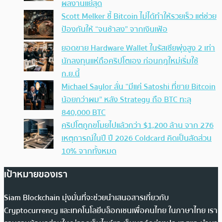
ผลงานแย่สุด
Scott Melker ชี้ Bitcoin ไม่ได้ทำให้รวยเร็ว แต่ช่วย
ป้องกันให้ “จนช้าลง” จากเงินเฟ้อ
ยอดขาย Hardware Wallet ในรัสเซียพุ่งสูง 2 เท่า
นักลงทุนแห่ถือคริปโตเอง ก่อนกฎใหม่เริ่มใช้
ก.ย.นี้
Michael Saylor ลั่น “มีแค่ Satoshi ที่ขาย Bitcoin
น้อยกว่าผม” หลัง Strategy ถือ BTC ทะลุ
840,000 BTC
คริปโตถูกขโมยไปแล้วกว่า $1,200 ล้าน จาก 276
เหตุการณ์ในปี ปี 2026 Coldcard คิดเป็นสัดส่วน
10% จากทั้งหมด
เป้าหมายของเรา
Siam Blockchain มุ่งมั่นที่จะช่วยนำเสนอสารเกี่ยวกับ
Cryptocurrency และเทคโนโลยีบล็อกเชนเพื่อคนไทย ในภาษาไทย เรา