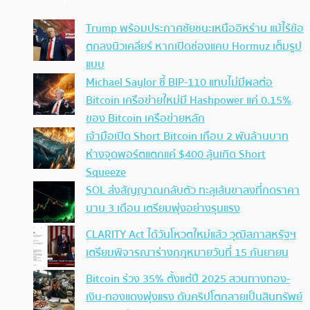
Trump พร้อมประกาศชัยชนะเหนืออิหร่าน แม้ไร้ข้อ
ตกลงนิวเคลียร์ หากเปิดช่องแคบ Hormuz เต็มรูป
แบบ
Michael Saylor ชี้ BIP-110 แทบไม่มีผลต่อ
Bitcoin เครือข่ายใหม่มี Hashpower แค่ 0.15%
ของ Bitcoin เครือข่ายหลัก
เจ้ามือเปิด Short Bitcoin เกือบ 2 พันล้านบาท
ห่างจุดพอร์ตแตกแค่ $400 ลุ้นเกิด Short
Squeeze
SOL ส่งสัญญาณกลับตัว ทะลุเส้นขาลงที่กดราคา
นาน 3 เดือน เตรียมพุ่งอย่างรุนแรง
CLARITY Act ได้วันโหวตใหม่แล้ว วุฒิสภาสหรัฐฯ
เตรียมพิจารณาร่างกฎหมายวันที่ 15 กันยายน
Bitcoin ร่วง 35% ตั้งแต่ปี 2025 สวนทางทอง-
เงิน-ทองแดงพุ่งแรง ดันคริปโตกลายเป็นสินทรัพย์