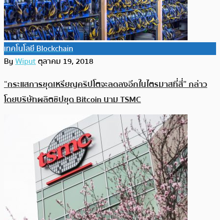
เทคโนโลยี Blockchain
By
Wiput
ตุลาคม 19, 2018
“กระแสการขุดเหรียญคริปโตจะลดลงอีกในไตรมาสที่สี่” กล่าว
โดยบริษัทผลิตชิปขุด Bitcoin นาม TSMC