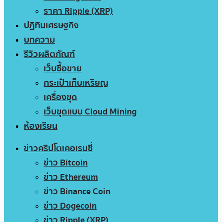
ราคา Ripple (XRP)
ปฏิทินเศรษฐกิจ
บทความ
รีวิวผลิตภัณฑ์
เว็บซื้อขาย
กระเป๋าเก็บเหรียญ
เครื่องขุด
เว็บขุดแบบ Cloud Mining
ห้องเรียน
ข่าวคริปโตเคอเรนซี่
ข่าว Bitcoin
ข่าว Ethereum
ข่าว Binance Coin
ข่าว Dogecoin
ข่าว Ripple (XRP)