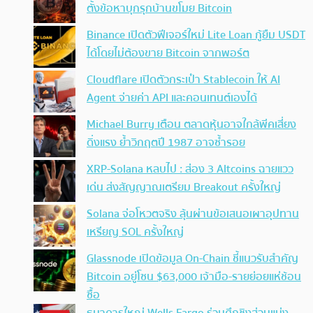
ตั้งข้อหาบุกรุกบ้านขโมย Bitcoin
Binance เปิดตัวฟีเจอร์ใหม่ Lite Loan กู้ยืม USDT
ได้โดยไม่ต้องขาย Bitcoin จากพอร์ต
Cloudflare เปิดตัวกระเป๋า Stablecoin ให้ AI
Agent จ่ายค่า API และคอนเทนต์เองได้
Michael Burry เตือน ตลาดหุ้นอาจใกล้พีคเสี่ยง
ดิ่งแรง ย้ำวิกฤตปี 1987 อาจซ้ำรอย
XRP-Solana หลบไป : ส่อง 3 Altcoins ฉายแวว
เด่น ส่งสัญญาณเตรียม Breakout ครั้งใหญ่
Solana จ่อโหวตจริง ลุ้นผ่านข้อเสนอเผาอุปทาน
เหรียญ SOL ครั้งใหญ่
Glassnode เปิดข้อมูล On-Chain ชี้แนวรับสำคัญ
Bitcoin อยู่โซน $63,000 เจ้ามือ-รายย่อยแห่ช้อน
ซื้อ