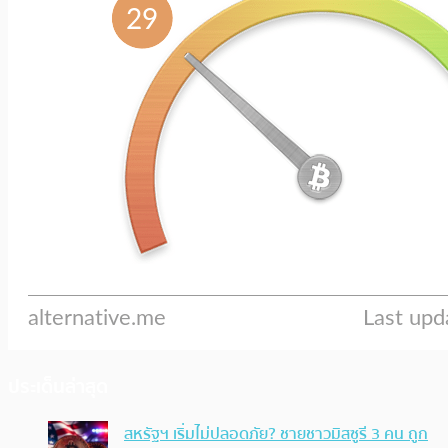
ประเด็นล่าสุด
สหรัฐฯ เริ่มไม่ปลอดภัย? ชายชาวมิสซูรี 3 คน ถูก