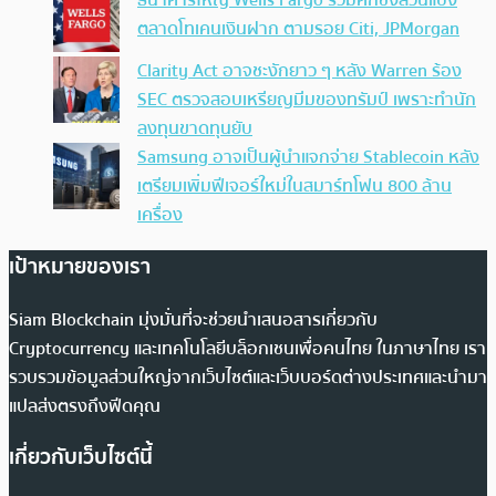
ธนาคารใหญ่ Wells Fargo ร่วมศึกชิงส่วนแบ่ง
ตลาดโทเคนเงินฝาก ตามรอย Citi, JPMorgan
Clarity Act อาจชะงักยาว ๆ หลัง Warren ร้อง
SEC ตรวจสอบเหรียญมีมของทรัมป์ เพราะทำนัก
ลงทุนขาดทุนยับ
Samsung อาจเป็นผู้นำแจกจ่าย Stablecoin หลัง
เตรียมเพิ่มฟีเจอร์ใหม่ในสมาร์ทโฟน 800 ล้าน
เครื่อง
เป้าหมายของเรา
Siam Blockchain มุ่งมั่นที่จะช่วยนำเสนอสารเกี่ยวกับ
Cryptocurrency และเทคโนโลยีบล็อกเชนเพื่อคนไทย ในภาษาไทย เรา
รวบรวมข้อมูลส่วนใหญ่จากเว็บไซต์และเว็บบอร์ดต่างประเทศและนำมา
แปลส่งตรงถึงฟีดคุณ
เกี่ยวกับเว็บไซต์นี้