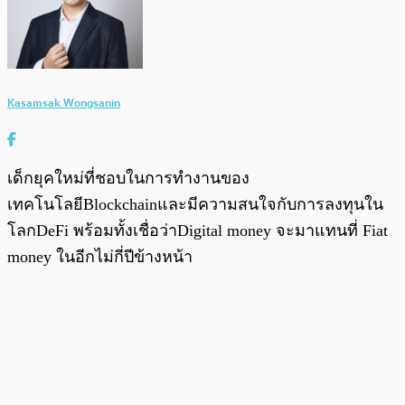
Kasamsak Wongsanin
เด็กยุคใหม่ที่ชอบในการทำงานของ
เทคโนโลยีBlockchainและมีความสนใจกับการลงทุนใน
โลกDeFi พร้อมทั้งเชื่อว่าDigital money จะมาแทนที่ Fiat
money ในอีกไม่กี่ปีข้างหน้า