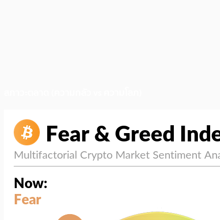
สภาวะตลาด (ความกลัว vs ความโลภ)