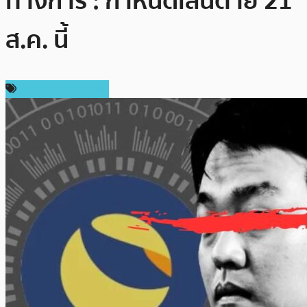
ทางการ : กำหนดเส้นตาย 21
ส.ค. นี้
ข่าวคริปโตเคอเรนซี่