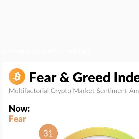
สภาวะตลาด (ความกลัว vs ความโลภ)