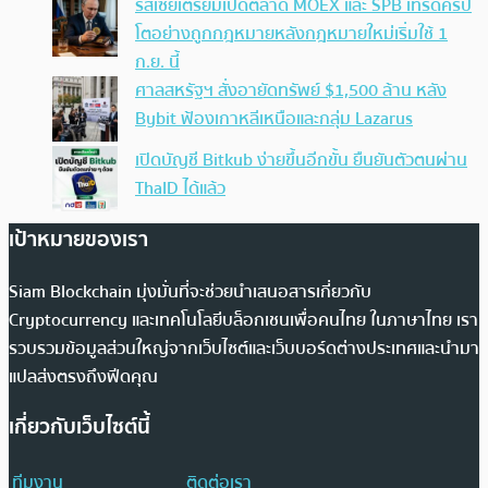
รัสเซียเตรียมเปิดตลาด MOEX และ SPB เทรดคริป
โตอย่างถูกกฎหมายหลังกฎหมายใหม่เริ่มใช้ 1
ก.ย. นี้
ศาลสหรัฐฯ สั่งอายัดทรัพย์ $1,500 ล้าน หลัง
Bybit ฟ้องเกาหลีเหนือและกลุ่ม Lazarus
เปิดบัญชี Bitkub ง่ายขึ้นอีกขั้น ยืนยันตัวตนผ่าน
ThaID ได้แล้ว
เป้าหมายของเรา
Siam Blockchain มุ่งมั่นที่จะช่วยนำเสนอสารเกี่ยวกับ
Cryptocurrency และเทคโนโลยีบล็อกเชนเพื่อคนไทย ในภาษาไทย เรา
รวบรวมข้อมูลส่วนใหญ่จากเว็บไซต์และเว็บบอร์ดต่างประเทศและนำมา
แปลส่งตรงถึงฟีดคุณ
เกี่ยวกับเว็บไซต์นี้
ทีมงาน
ติดต่อเรา