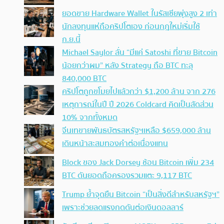
ยอดขาย Hardware Wallet ในรัสเซียพุ่งสูง 2 เท่า
นักลงทุนแห่ถือคริปโตเอง ก่อนกฎใหม่เริ่มใช้
ก.ย.นี้
Michael Saylor ลั่น “มีแค่ Satoshi ที่ขาย Bitcoin
น้อยกว่าผม” หลัง Strategy ถือ BTC ทะลุ
840,000 BTC
คริปโตถูกขโมยไปแล้วกว่า $1,200 ล้าน จาก 276
เหตุการณ์ในปี ปี 2026 Coldcard คิดเป็นสัดส่วน
10% จากทั้งหมด
จีนเทขายพันธบัตรสหรัฐฯเหลือ $659,000 ล้าน
เดินหน้าสะสมทองคำต่อเนื่องแทน
Block ของ Jack Dorsey ช้อน Bitcoin เพิ่ม 234
BTC ดันยอดถือครองรวมแตะ 9,117 BTC
Trump ย้ำจุดยืน Bitcoin “เป็นสิ่งดีสำหรับสหรัฐฯ”
เพราะช่วยลดแรงกดดันต่อเงินดอลลาร์