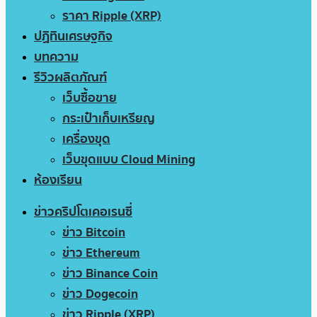
ราคา Ripple (XRP)
ปฏิทินเศรษฐกิจ
บทความ
รีวิวผลิตภัณฑ์
เว็บซื้อขาย
กระเป๋าเก็บเหรียญ
เครื่องขุด
เว็บขุดแบบ Cloud Mining
ห้องเรียน
ข่าวคริปโตเคอเรนซี่
ข่าว Bitcoin
ข่าว Ethereum
ข่าว Binance Coin
ข่าว Dogecoin
ข่าว Ripple (XRP)