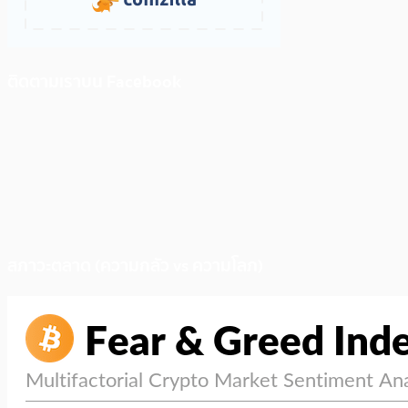
ติดตามเราบน Facebook
สภาวะตลาด (ความกลัว vs ความโลภ)