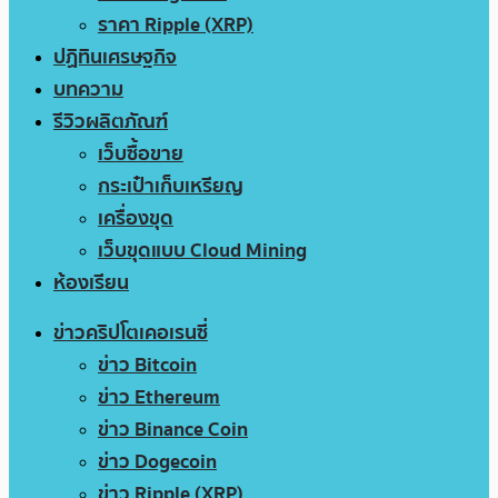
ราคา Ripple (XRP)
ปฏิทินเศรษฐกิจ
บทความ
รีวิวผลิตภัณฑ์
เว็บซื้อขาย
กระเป๋าเก็บเหรียญ
เครื่องขุด
เว็บขุดแบบ Cloud Mining
ห้องเรียน
ข่าวคริปโตเคอเรนซี่
ข่าว Bitcoin
ข่าว Ethereum
ข่าว Binance Coin
ข่าว Dogecoin
ข่าว Ripple (XRP)