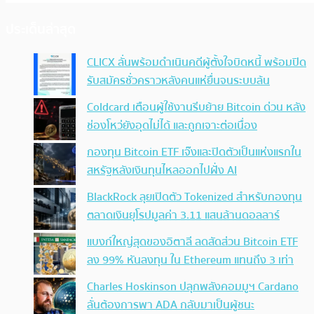
ประเด็นล่าสุด
CLICX ลั่นพร้อมดำเนินคดีผู้ตั้งใจบิดหนี้ พร้อมปิด
รับสมัครชั่วคราวหลังคนแห่ยื่นจนระบบล้น
Coldcard เตือนผู้ใช้งานรีบย้าย Bitcoin ด่วน หลัง
ช่องโหว่ยังอุดไม่ได้ และถูกเจาะต่อเนื่อง
กองทุน Bitcoin ETF เจ๊งและปิดตัวเป็นแห่งแรกใน
สหรัฐหลังเงินทุนไหลออกไปฝั่ง AI
BlackRock ลุยเปิดตัว Tokenized สำหรับกองทุน
ตลาดเงินยุโรปมูลค่า 3.11 แสนล้านดอลลาร์
แบงก์ใหญ่สุดของอิตาลี ลดสัดส่วน Bitcoin ETF
ลง 99% หันลงทุน ใน Ethereum แทนถึง 3 เท่า
Charles Hoskinson ปลุกพลังคอมมูฯ Cardano
ลั่นต้องการพา ADA กลับมาเป็นผู้ชนะ