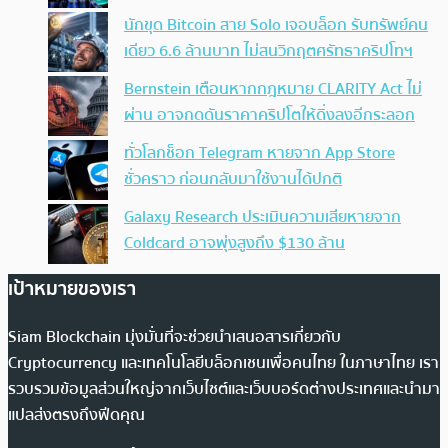
นักขุด Bitcoin สาย Solo เจอบล็อก รับทรัพย์คน
เดียว 6.6 ล้านบาท ไม่สนวิกฤตศรัทธาคริปโทฯ
Bernstein เตือนหากกฎหมาย CLARITY Act ไม่
ผ่าน อาจกดดันราคาคริปโตให้ดิ่งลงอีกระลอก
ทั่วโลกช็อก Telegram หายจาก App Store
ชั่วคราว ก่อนกลับมาใช้งานได้ปกติ
Galaxy Research ประเมินความเสียหายจาก
Coldcard อาจพุ่งสูงถึง $130 ล้าน
เป้าหมายของเรา
Siam Blockchain มุ่งมั่นที่จะช่วยนำเสนอสารเกี่ยวกับ
Cryptocurrency และเทคโนโลยีบล็อกเชนเพื่อคนไทย ในภาษาไทย เรา
รวบรวมข้อมูลส่วนใหญ่จากเว็บไซต์และเว็บบอร์ดต่างประเทศและนำมา
แปลส่งตรงถึงฟีดคุณ