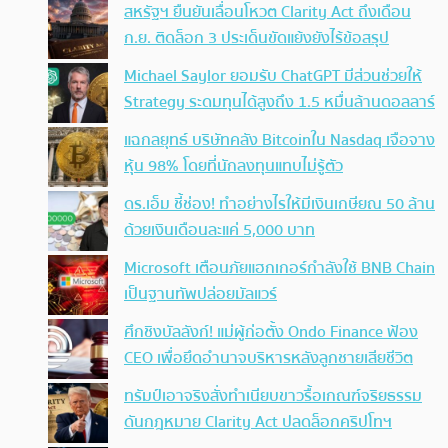
สหรัฐฯ ยืนยันเลื่อนโหวต Clarity Act ถึงเดือน
ก.ย. ติดล็อก 3 ประเด็นขัดแย้งยังไร้ข้อสรุป
Michael Saylor ยอมรับ ChatGPT มีส่วนช่วยให้
Strategy ระดมทุนได้สูงถึง 1.5 หมื่นล้านดอลลาร์
แฉกลยุทธ์ บริษัทคลัง Bitcoinใน Nasdaq เจือจาง
หุ้น 98% โดยที่นักลงทุนแทบไม่รู้ตัว
ดร.เอ็ม ชี้ช่อง! ทำอย่างไรให้มีเงินเกษียณ 50 ล้าน
ด้วยเงินเดือนละแค่ 5,000 บาท
Microsoft เตือนภัยแฮกเกอร์กำลังใช้ BNB Chain
เป็นฐานทัพปล่อยมัลแวร์
ศึกชิงบัลลังก์! แม่ผู้ก่อตั้ง Ondo Finance ฟ้อง
CEO เพื่อยึดอำนาจบริหารหลังลูกชายเสียชีวิต
ทรัมป์เอาจริง สั่งทำเนียบขาวรื้อเกณฑ์จริยธรรม
ดันกฎหมาย Clarity Act ปลดล็อกคริปโทฯ