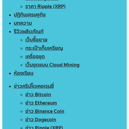
ราคา Ripple (XRP)
ปฏิทินเศรษฐกิจ
บทความ
รีวิวผลิตภัณฑ์
เว็บซื้อขาย
กระเป๋าเก็บเหรียญ
เครื่องขุด
เว็บขุดแบบ Cloud Mining
ห้องเรียน
ข่าวคริปโตเคอเรนซี่
ข่าว Bitcoin
ข่าว Ethereum
ข่าว Binance Coin
ข่าว Dogecoin
ข่าว Ripple (XRP)