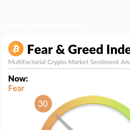
สภาวะตลาด (ความกลัว vs ความโลภ)