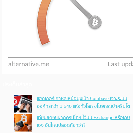
ประเด็นล่าสุด
แฮกเกอร์เกาหลีเหนือมุ่งเป้า Coinbase เจาะระบบ
องค์กรกว่า 1,640 แห่งทั่วโลก ขโมยกระเป๋าคริปโต
เทียบชัดๆ! ฝากคริปโทฯ ไว้บน Exchange หรือเก็บ
เอง อันไหนปลอดภัยกว่า?