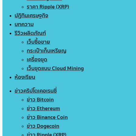
ราคา Ripple (XRP)
ปฏิทินเศรษฐกิจ
บทความ
รีวิวผลิตภัณฑ์
เว็บซื้อขาย
กระเป๋าเก็บเหรียญ
เครื่องขุด
เว็บขุดแบบ Cloud Mining
ห้องเรียน
ข่าวคริปโตเคอเรนซี่
ข่าว Bitcoin
ข่าว Ethereum
ข่าว Binance Coin
ข่าว Dogecoin
ข่าว Ripple (XRP)