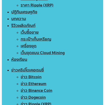
ราคา Ripple (XRP)
ปฏิทินเศรษฐกิจ
บทความ
รีวิวผลิตภัณฑ์
เว็บซื้อขาย
กระเป๋าเก็บเหรียญ
เครื่องขุด
เว็บขุดแบบ Cloud Mining
ห้องเรียน
ข่าวคริปโตเคอเรนซี่
ข่าว Bitcoin
ข่าว Ethereum
ข่าว Binance Coin
ข่าว Dogecoin
ข่าว Ripple (XRP)