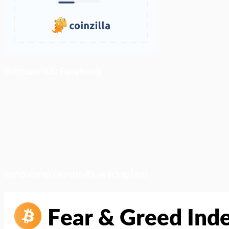
ติดตามเราบน Facebook
สภาวะตลาด (ความกลัว vs ความโลภ)