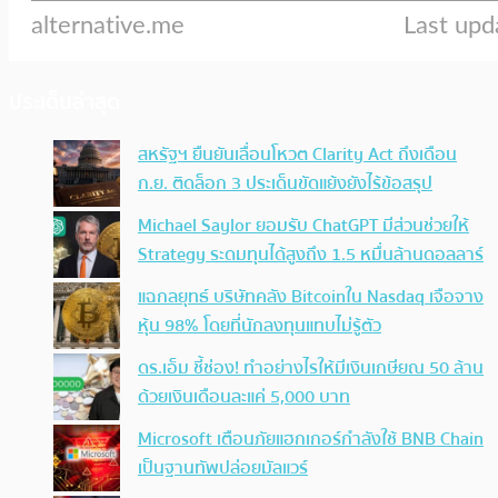
ประเด็นล่าสุด
สหรัฐฯ ยืนยันเลื่อนโหวต Clarity Act ถึงเดือน
ก.ย. ติดล็อก 3 ประเด็นขัดแย้งยังไร้ข้อสรุป
Michael Saylor ยอมรับ ChatGPT มีส่วนช่วยให้
Strategy ระดมทุนได้สูงถึง 1.5 หมื่นล้านดอลลาร์
แฉกลยุทธ์ บริษัทคลัง Bitcoinใน Nasdaq เจือจาง
หุ้น 98% โดยที่นักลงทุนแทบไม่รู้ตัว
ดร.เอ็ม ชี้ช่อง! ทำอย่างไรให้มีเงินเกษียณ 50 ล้าน
ด้วยเงินเดือนละแค่ 5,000 บาท
Microsoft เตือนภัยแฮกเกอร์กำลังใช้ BNB Chain
เป็นฐานทัพปล่อยมัลแวร์