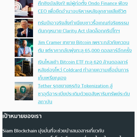
ศึกชิงบัลลังก์! แม่ผู้ก่อตั้ง Ondo Finance ฟ้อง
CEO เพื่อยึดอำนาจบริหารหลังลูกชายเสียชีวิต
ทรัมป์เอาจริง สั่งทำเนียบขาวรื้อเกณฑ์จริยธรรม
ดันกฎหมาย Clarity Act ปลดล็อกคริปโทฯ
Jim Cramer เทขาย Bitcoin เพราะกลัวภัยควอน
ตัม แต่ราคากลับพุ่งทะลุ 65,000 ดอลลาร์อีกครั้ง
เงินไหลเข้า Bitcoin ETF ทะลุ 620 ล้านดอลลาร์
หลังช่องโหว่ Coldcard ทำลายความเชื่อมั่นการ
เก็บเหรียญเอง
Tether รุกขยายธุรกิจ Tokenization สู่
ซาอุดีอาระเบียประเดิมด้วยอสังหาริมทรัพย์ระดับ
สถาบัน
เป้าหมายของเรา
Siam Blockchain มุ่งมั่นที่จะช่วยนำเสนอสารเกี่ยวกับ