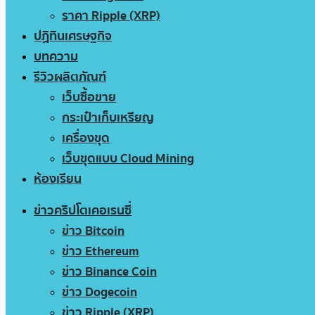
ราคา Ripple (XRP)
ปฏิทินเศรษฐกิจ
บทความ
รีวิวผลิตภัณฑ์
เว็บซื้อขาย
กระเป๋าเก็บเหรียญ
เครื่องขุด
เว็บขุดแบบ Cloud Mining
ห้องเรียน
ข่าวคริปโตเคอเรนซี่
ข่าว Bitcoin
ข่าว Ethereum
ข่าว Binance Coin
ข่าว Dogecoin
ข่าว Ripple (XRP)