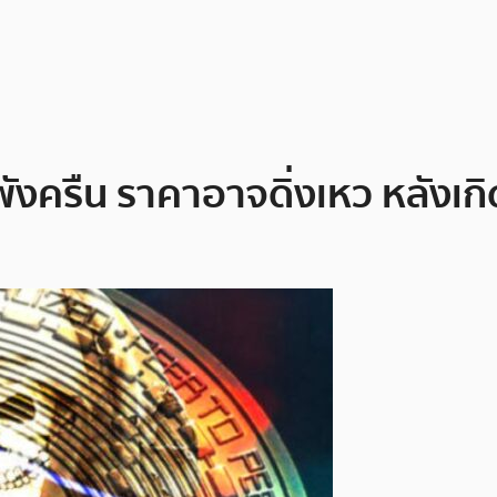
งครืน ราคาอาจดิ่งเหว หลังเก