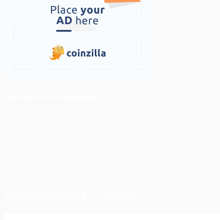
ติดตามเราบน Facebook
สภาวะตลาด (ความกลัว vs ความโลภ)