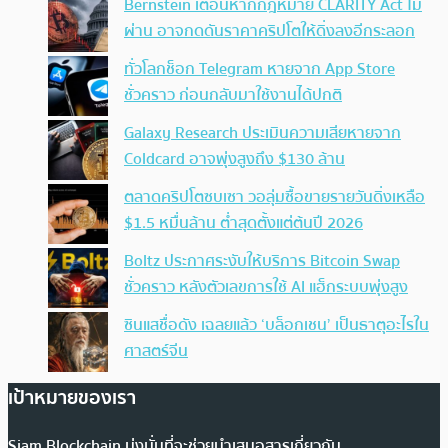
Bernstein เตือนหากกฎหมาย CLARITY Act ไม่
ผ่าน อาจกดดันราคาคริปโตให้ดิ่งลงอีกระลอก
ทั่วโลกช็อก Telegram หายจาก App Store
ชั่วคราว ก่อนกลับมาใช้งานได้ปกติ
Galaxy Research ประเมินความเสียหายจาก
Coldcard อาจพุ่งสูงถึง $130 ล้าน
ตลาดคริปโตซบเซา วอลุ่มซื้อขายรายวันดิ่งเหลือ
$1.5 หมื่นล้าน ต่ำสุดตั้งแต่ต้นปี 2026
Boltz ประกาศระงับให้บริการ Bitcoin Swap
ชั่วคราว หลังตัวเลขการใช้ AI แฮ็กระบบพุ่งสูง
ซินแสชื่อดัง เฉลยแล้ว ‘บล็อกเชน’ เป็นธาตุอะไรใน
ศาสตร์จีน
เป้าหมายของเรา
Siam Blockchain มุ่งมั่นที่จะช่วยนำเสนอสารเกี่ยวกับ