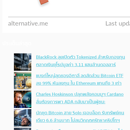
ประเด็นล่าสุด
BlackRock ลุยเปิดตัว Tokenized สำหรับกองทุน
ตลาดเงินยุโรปมูลค่า 3.11 แสนล้านดอลลาร์
แบงก์ใหญ่สุดของอิตาลี ลดสัดส่วน Bitcoin ETF
ลง 99% หันลงทุน ใน Ethereum แทนถึง 3 เท่า
Charles Hoskinson ปลุกพลังคอมมูฯ Cardano
ลั่นต้องการพา ADA กลับมาเป็นผู้ชนะ
นักขุด Bitcoin สาย Solo เจอบล็อก รับทรัพย์คน
เดียว 6.6 ล้านบาท ไม่สนวิกฤตศรัทธาคริปโทฯ