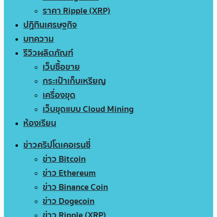
ราคา Ripple (XRP)
ปฏิทินเศรษฐกิจ
บทความ
รีวิวผลิตภัณฑ์
เว็บซื้อขาย
กระเป๋าเก็บเหรียญ
เครื่องขุด
เว็บขุดแบบ Cloud Mining
ห้องเรียน
ข่าวคริปโตเคอเรนซี่
ข่าว Bitcoin
ข่าว Ethereum
ข่าว Binance Coin
ข่าว Dogecoin
ข่าว Ripple (XRP)